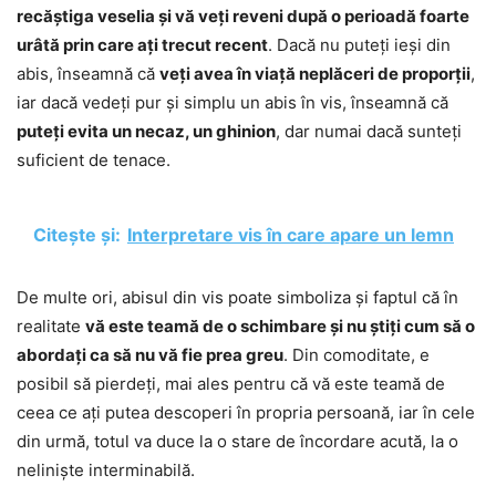
recăștiga veselia și vă veți reveni după o perioadă foarte
urâtă prin care ați trecut recent
. Dacă nu puteți ieși din
abis, înseamnă că
veți avea în viață neplăceri de proporții
,
iar dacă vedeți pur și simplu un abis în vis, înseamnă că
puteți evita un necaz, un ghinion
, dar numai dacă sunteți
suficient de tenace.
Citește și:
Interpretare vis în care apare un lemn
De multe ori, abisul din vis poate simboliza și faptul că în
realitate
vă este teamă de o schimbare și nu știți cum să o
abordați ca să nu vă fie prea greu
. Din comoditate, e
posibil să pierdeți, mai ales pentru că vă este teamă de
ceea ce ați putea descoperi în propria persoană, iar în cele
din urmă, totul va duce la o stare de încordare acută, la o
neliniște interminabilă.