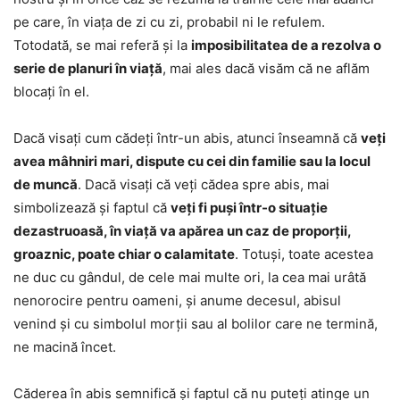
pe care, în viața de zi cu zi, probabil ni le refulem.
Totodată, se mai referă și la
imposibilitatea de a rezolva o
serie de planuri în viață
, mai ales dacă visăm că ne aflăm
blocați în el.
Dacă visați cum cădeți într-un abis, atunci înseamnă că
veți
avea mâhniri mari, dispute cu cei din familie sau la locul
de muncă
. Dacă visați că veți cădea spre abis, mai
simbolizează și faptul că
veți fi puși într-o situație
dezastruoasă, în viață va apărea un caz de proporții,
groaznic, poate chiar o calamitate
. Totuși, toate acestea
ne duc cu gândul, de cele mai multe ori, la cea mai urâtă
nenorocire pentru oameni, și anume decesul, abisul
venind și cu simbolul morții sau al bolilor care ne termină,
ne macină încet.
Căderea în abis semnifică și faptul că nu puteți atinge un