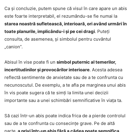
Ca și concluzie, putem spune că visul în care apare un abis
este foarte interpretabil, el rezumându-se fie numai la
starea noastră sufletească, interioară, ori având urmări în
toate planurile, implicându-i și pe cei dragi
. Puteți
consulta, de asemenea, și simbolul pentru cuvântul
„canion”.
Abisul în vise poate fi un
simbol puternic al temerilor,
incertitudinilor și provocărilor interioare
. Acesta adesea
reflectă sentimente de anxietate sau de a te confrunta cu
necunoscutul. De exemplu, a te afla pe marginea unui abis
în vis poate sugera că te simți la limita unei decizii
importante sau a unei schimbări semnificative în viața ta.
Să cazi într-un abis poate indica frica de a pierde controlul
sau de a te confrunta cu consecințe grave. Pe de altă
parte,
a privi într-un abis fără a cădea poate semnifica