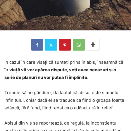
În cazul în care visați că sunteți prins în abis, înseamnă că
în
viață vă vor apărea dispute, veți avea necazuri și o
serie de planuri nu vor putea fi împlinite
.
Trebuie să ne gândim și la faptul că abisul este simbolul
infinitului, chiar dacă el se traduce ca fiind o groapă foarte
adâncă, fără fund, fiind redat ca o adâncitură în relief.
Abisul din vis se raportează, de regulă, la inconștientul
nostru și în orice caz se rezumă la trăirile cele mai adânci