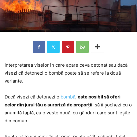
Interpretarea viselor în care apare ceva detonat sau dacă
visezi că detonezi o bombă poate să se refere la două
variante.
Dacă visezi că detonezi o
bombă
,
este posibil să oferi
celor din jurul tău o surpriză de proporții
, să îi șochezi cu o
anumită faptă, cu o veste nouă, cu gânduri care sunt ieșite
din comun.
Poate că te vei muta în alt oraș, poate că îți schimbi total