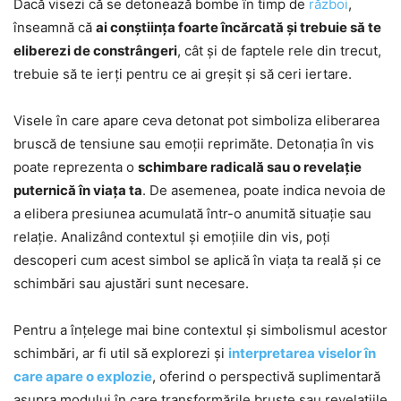
Dacă visezi că se detonează bombe în timp de
război
,
înseamnă că
ai conștiința foarte încărcată și trebuie să te
eliberezi de constrângeri
, cât și de faptele rele din trecut,
trebuie să te ierți pentru ce ai greșit și să ceri iertare.
Visele în care apare ceva detonat pot simboliza eliberarea
bruscă de tensiune sau emoții reprimăte. Detonația în vis
poate reprezenta o
schimbare radicală sau o revelație
puternică în viața ta
. De asemenea, poate indica nevoia de
a elibera presiunea acumulată într-o anumită situație sau
relație. Analizând contextul și emoțiile din vis, poți
descoperi cum acest simbol se aplică în viața ta reală și ce
schimbări sau ajustări sunt necesare.
Pentru a înțelege mai bine contextul și simbolismul acestor
schimbări, ar fi util să explorezi și
interpretarea viselor în
care apare o explozie
, oferind o perspectivă suplimentară
asupra modului în care transformările bruște sau revelațiile