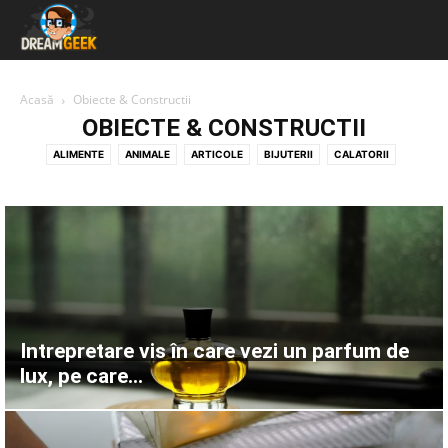
Acasă
Obiecte & Constructii
OBIECTE & CONSTRUCTII
ALIMENTE
ANIMALE
ARTICOLE
BIJUTERII
CALATORII
CULORI
DIVERSE VISE INTERPRETATE
GHICITUL IN CAFEA
GHICITUL IN PALMA
MUNCA & ACTIVITATI
NATURA
NUMERE, LITERE & SEMNE
OAMENI & STARI UMANE
OBIECTE & CONSTRUCTII
Intrepretare vis în care vezi un parfum de
lux, pe care...