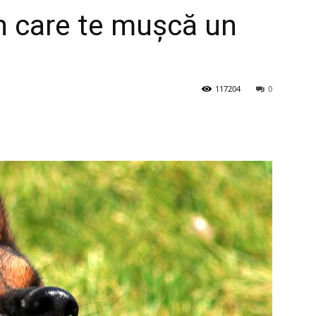
în care te mușcă un
117204
0