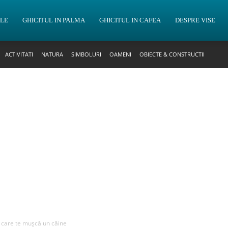
OLE
GHICITUL IN PALMA
GHICITUL IN CAFEA
DESPRE VISE
ACTIVITATI
NATURA
SIMBOLURI
OAMENI
OBIECTE & CONSTRUCTII
n care te mușcă un câine