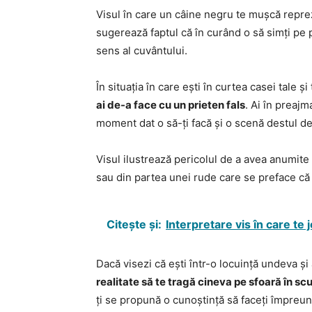
Visul în care un câine negru te mușcă repre
sugerează faptul că în curând o să simți pe 
sens al cuvântului.
În situația în care ești în curtea casei tale 
ai de-a face cu un prieten fals
. Ai în preajm
moment dat o să-ți facă și o scenă destul de
Visul ilustrează pericolul de a avea anumite
sau din partea unei rude care se preface că î
Citește și:
Interpretare vis în care te 
Dacă visezi că ești într-o locuință undeva ș
realitate să te tragă cineva pe sfoară în sc
ți se propună o cunoștință să faceți împreun