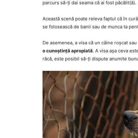
parcurs să-ți dai seama că ai fost păcălit(ă).
Această scenă poate releva faptul că în curâ
se folosească de banii sau de munca ta pent
De asemenea, a visa că un câine roșcat sau
o cunoștință apropiată
. A visa așa ceva es
râcă, este posibil să-ți dispute anumite bunu