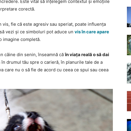
încredere. Este vital să înțelegem contextul și emoțiile
erpretare corectă.
 vis, fie că este agresiv sau speriat, poate influența
să vezi și ce simboluri pot aduce un
vis în care apare
 o imagine completă.
un câine din senin, înseamnă că
în viața reală o să dai
a în drumul tău spre o carieră, în planurile tale de a
eva care nu o să fie de acord cu ceea ce spui sau ceea