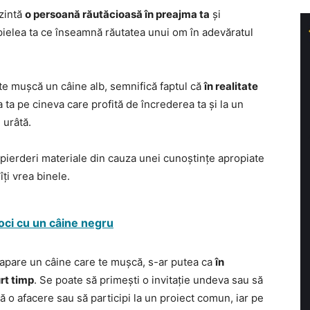
zintă
o persoană răutăcioasă în preajma ta
și
pielea ta ce înseamnă răutatea unui om în adevăratul
și te mușcă un câine alb, semnifică faptul că
în realitate
a ta pe cineva care profită de încrederea ta și la un
 urâtă.
 pierderi materiale din cauza unei cunoștințe apropiate
ți vrea binele.
joci cu un câine negru
i apare un câine care te mușcă, s-ar putea ca
în
urt timp
. Se poate să primești o invitație undeva sau să
ă o afacere sau să participi la un proiect comun, iar pe