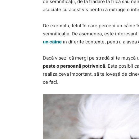
de semnificații, de la trădare la frică sau ne
asociate cu acest vis pentru a extrage o int
De exemplu, felul în care percepi un câine în
semnificația. De asemenea, este interesant 
un câine
în diferite contexte, pentru a avea
Dacă visezi că mergi pe stradă și te mușcă 
peste o persoană potrivnică
. Este posibil c
realiza ceva important, să te lovești de cin
ce faci.