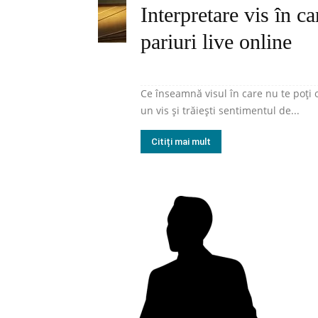
Interpretare vis în ca
pariuri live online
Ce înseamnă visul în care nu te poți opr
un vis și trăiești sentimentul de...
Citiți mai mult