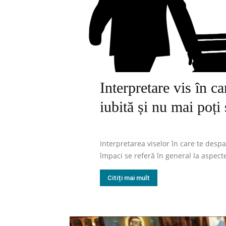
Interpretare vis în c
iubită și nu mai poți
Interpretarea viselor în care te despa
împaci se referă în general la aspecte 
Citiți mai mult