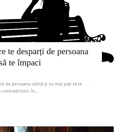
are te desparți de persoana
 să te împaci
rți de persoana iubită și nu mai poți să te
contradictorii. În...