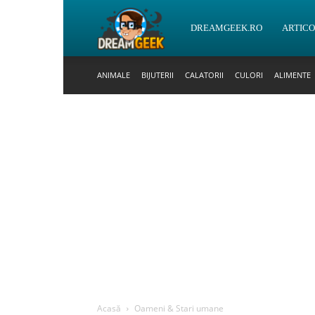
DreamGeek.ro
DREAMGEEK.RO
ARTIC
ANIMALE
BIJUTERII
CALATORII
CULORI
ALIMENTE
Acasă
Oameni & Stari umane