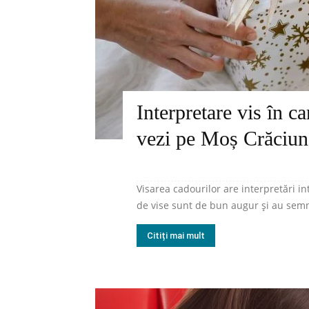
Interpretare vis în c
vezi pe Moș Crăciun
Visarea cadourilor are interpretări int
de vise sunt de bun augur și au semnif
Citiți mai mult