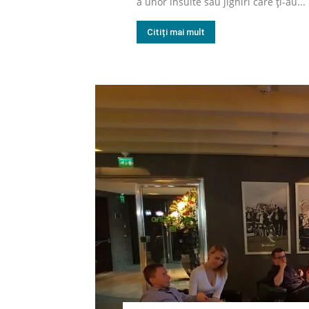
a unor insulte sau jigniri care ți-au...
Citiți mai mult