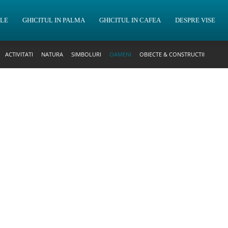
OLE
GHICITUL IN PALMA
GHICITUL IN CAFEA
DESPRE VISE
ACTIVITATI
NATURA
SIMBOLURI
OAMENI
OBIECTE & CONSTRUCTII