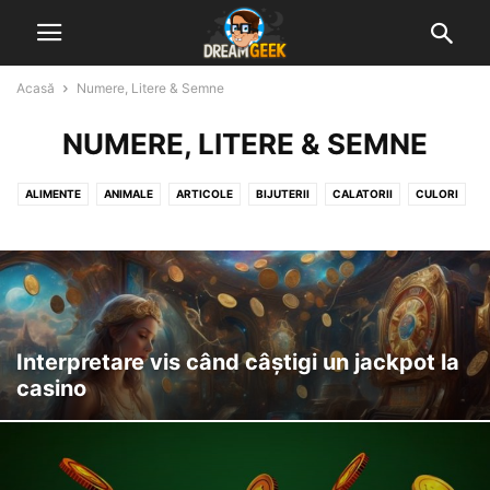
Acasă
Numere, Litere & Semne
NUMERE, LITERE & SEMNE
ALIMENTE
ANIMALE
ARTICOLE
BIJUTERII
CALATORII
CULORI
DIVERSE VISE INTERPRETATE
GHICITUL IN CAFEA
GHICITUL IN PALMA
MUNCA & ACTIVITATI
NATURA
NUMERE, LITERE & SEMNE
OAMENI & STARI UMANE
OBIECTE & CONSTRUCTII
Interpretare vis când câștigi un jackpot la
casino