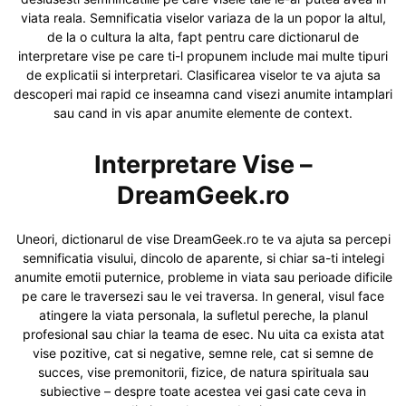
viata reala. Semnificatia viselor variaza de la un popor la altul,
de la o cultura la alta, fapt pentru care dictionarul de
interpretare vise pe care ti-l propunem include mai multe tipuri
de explicatii si interpretari. Clasificarea viselor te va ajuta sa
descoperi mai rapid ce inseamna cand visezi anumite intamplari
sau cand in vis apar anumite elemente de context.
Interpretare Vise –
DreamGeek.ro
Uneori, dictionarul de vise DreamGeek.ro te va ajuta sa percepi
semnificatia visului, dincolo de aparente, si chiar sa-ti intelegi
anumite emotii puternice, probleme in viata sau perioade dificile
pe care le traversezi sau le vei traversa. In general, visul face
atingere la viata personala, la sufletul pereche, la planul
profesional sau chiar la teama de esec. Nu uita ca exista atat
vise pozitive, cat si negative, semne rele, cat si semne de
succes, vise premonitorii, fizice, de natura spirituala sau
subiective – despre toate acestea vei gasi cate ceva in