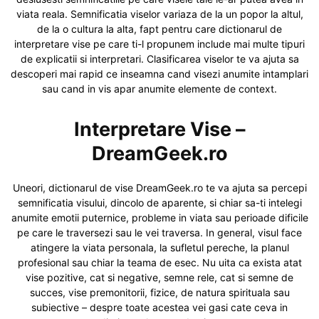
viata reala. Semnificatia viselor variaza de la un popor la altul,
de la o cultura la alta, fapt pentru care dictionarul de
interpretare vise pe care ti-l propunem include mai multe tipuri
de explicatii si interpretari. Clasificarea viselor te va ajuta sa
descoperi mai rapid ce inseamna cand visezi anumite intamplari
sau cand in vis apar anumite elemente de context.
Interpretare Vise –
DreamGeek.ro
Uneori, dictionarul de vise DreamGeek.ro te va ajuta sa percepi
semnificatia visului, dincolo de aparente, si chiar sa-ti intelegi
anumite emotii puternice, probleme in viata sau perioade dificile
pe care le traversezi sau le vei traversa. In general, visul face
atingere la viata personala, la sufletul pereche, la planul
profesional sau chiar la teama de esec. Nu uita ca exista atat
vise pozitive, cat si negative, semne rele, cat si semne de
succes, vise premonitorii, fizice, de natura spirituala sau
subiective – despre toate acestea vei gasi cate ceva in