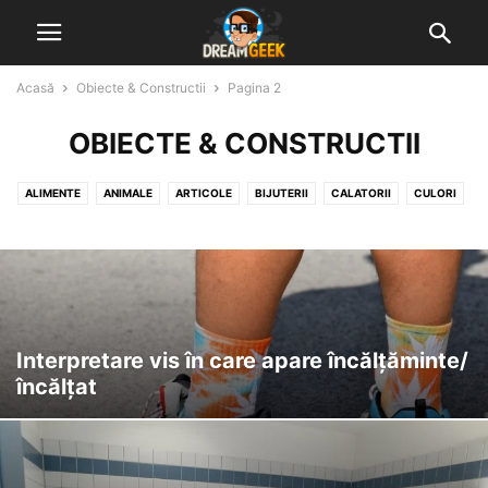
Acasă
Obiecte & Constructii
Pagina 2
OBIECTE & CONSTRUCTII
ALIMENTE
ANIMALE
ARTICOLE
BIJUTERII
CALATORII
CULORI
DIVERSE VISE INTERPRETATE
GHICITUL IN CAFEA
GHICITUL IN PALMA
MUNCA & ACTIVITATI
NATURA
NUMERE, LITERE & SEMNE
OAMENI & STARI UMANE
OBIECTE & CONSTRUCTII
Interpretare vis în care apare încălțăminte/
încălțat