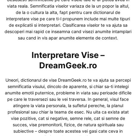
viata reala. Semnificatia viselor variaza de la un popor la altul,
de la o cultura la alta, fapt pentru care dictionarul de
interpretare vise pe care ti-l propunem include mai multe tipuri
de explicatii si interpretari. Clasificarea viselor te va ajuta sa
descoperi mai rapid ce inseamna cand visezi anumite intamplari
sau cand in vis apar anumite elemente de context.
Interpretare Vise –
DreamGeek.ro
Uneori, dictionarul de vise DreamGeek.ro te va ajuta sa percepi
semnificatia visului, dincolo de aparente, si chiar sa-ti intelegi
anumite emotii puternice, probleme in viata sau perioade dificile
pe care le traversezi sau le vei traversa. In general, visul face
atingere la viata personala, la sufletul pereche, la planul
profesional sau chiar la teama de esec. Nu uita ca exista atat
vise pozitive, cat si negative, semne rele, cat si semne de
succes, vise premonitorii, fizice, de natura spirituala sau
subiective – despre toate acestea vei gasi cate ceva in