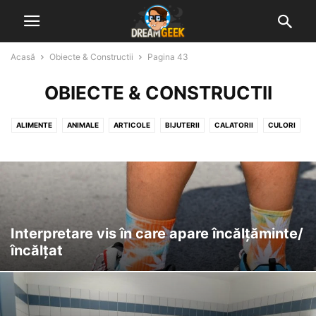
Acasă
Obiecte & Constructii
Pagina 43
OBIECTE & CONSTRUCTII
ALIMENTE
ANIMALE
ARTICOLE
BIJUTERII
CALATORII
CULORI
DIVERSE VISE INTERPRETATE
GHICITUL IN CAFEA
GHICITUL IN PALMA
MUNCA & ACTIVITATI
NATURA
NUMERE, LITERE & SEMNE
OAMENI & STARI UMANE
OBIECTE & CONSTRUCTII
Interpretare vis în care apare încălțăminte/
încălțat