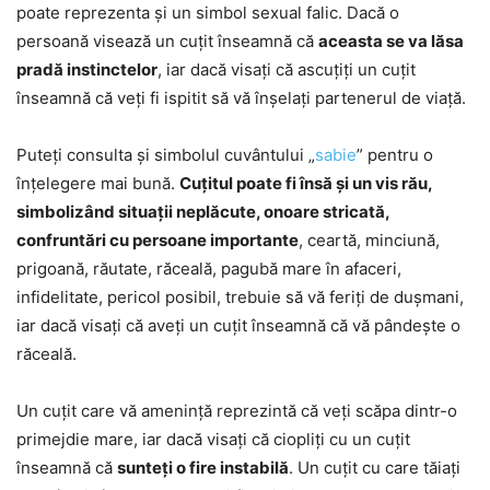
poate reprezenta și un simbol sexual falic. Dacă o
persoană visează un cuțit înseamnă că
aceasta se va lăsa
pradă instinctelor
, iar dacă visați că ascuțiți un cuțit
înseamnă că veți fi ispitit să vă înșelați partenerul de viață.
Puteți consulta și simbolul cuvântului „
sabie
” pentru o
înțelegere mai bună.
Cuțitul poate fi însă și un vis rău,
simbolizând situații neplăcute, onoare stricată,
confruntări cu persoane importante
, ceartă, minciună,
prigoană, răutate, răceală, pagubă mare în afaceri,
infidelitate, pericol posibil, trebuie să vă feriți de dușmani,
iar dacă visați că aveți un cuțit înseamnă că vă pândește o
răceală.
Un cuțit care vă amenință reprezintă că veți scăpa dintr-o
primejdie mare, iar dacă visați că ciopliți cu un cuțit
înseamnă că
sunteți o fire instabilă
. Un cuțit cu care tăiați