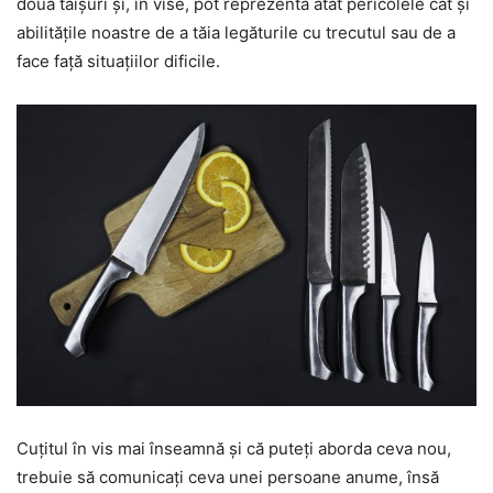
două tăișuri și, în vise, pot reprezenta atât pericolele cât și
abilitățile noastre de a tăia legăturile cu trecutul sau de a
face față situațiilor dificile.
Cuțitul în vis mai înseamnă și că puteți aborda ceva nou,
trebuie să comunicați ceva unei persoane anume, însă