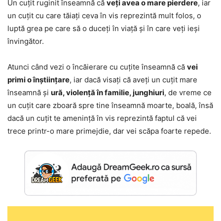
Un cuțit ruginit înseamnă că
veți avea o mare pierdere
, iar
un cuțit cu care tăiați ceva în vis reprezintă mult folos, o
luptă grea pe care să o duceți în viață și în care veți ieși
învingător.
Atunci când vezi o încăierare cu cuțite înseamnă că
vei
primi o înștiințare
, iar dacă visați că aveți un cuțit mare
înseamnă și
ură, violență în familie, junghiuri
, de vreme ce
un cuțit care zboară spre tine înseamnă moarte, boală, însă
dacă un cuțit te amenință în vis reprezintă faptul că vei
trece printr-o mare primejdie, dar vei scăpa foarte repede.