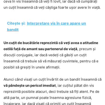
ceva în vis înseamnă că veți fi lovit, iar dacă vă cumpărați
un cuțit înseamnă că veți câștiga foarte ușor avere în viață.
Citește și:
Interpretare vis în care apare un
bandit
Un cuțit de bucătărie reprezintă că veți avea o atitudine
ostilă față de amant sau partenerul de viață
, precum și
discuții conjugale, iar dacă vedeți că găsiți un cuțit
înseamnă că trebuie să vă măsurați cuvintele, pentru că e
posibil să greșiți în unele afirmații.
Atunci când visați un cuțit învârtit de un bandit înseamnă că
vă pândește un pericol imediat
, iar cuțitul pătat din vis
reprezintă posibile atacuri, deci trebuie să fiți atent. Pe de
altă parte, un pumnal poate însemna agresiune fizică,
încaierare, iar dacă visați că primiți un cuțit înseamnă