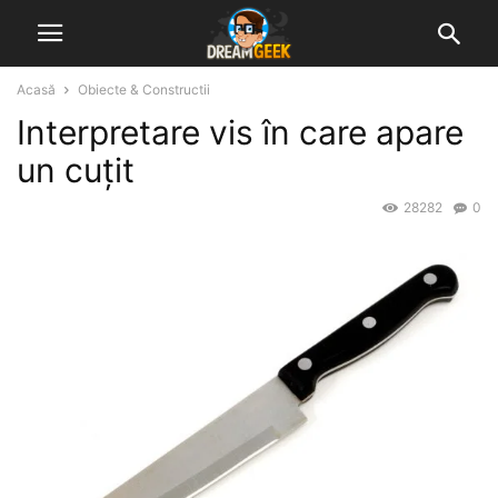
Acasă
Obiecte & Constructii
Interpretare vis în care apare
un cuțit
28282
0