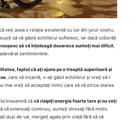
ă veți avea o relație excelentă cu cei din jurul vostru,
eușiți să vă găsiți echilibrul sufletesc, iar dacă coborâți
u reușesc să vă înțeleagă deoarece sunteți mai dificil
,
u adevărat sentimentele.
tatea, faptul că ați ajuns pe o treaptă superioară și
ase
, care vă incantă, v-ați găsit echilibrul și vreți să-l
nu mai vreți să acceptați nimic care să vă strice starea.
leta înseamnă că
vă risipiți energia foarte tare și nu veți
ă vă extenuați continuu, sunteți stresați fără motiv.
ați duși de val, mergeți agale prin viață fără să vă