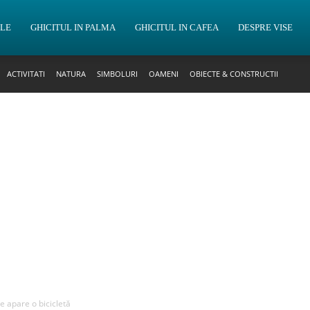
OLE
GHICITUL IN PALMA
GHICITUL IN CAFEA
DESPRE VISE
ACTIVITATI
NATURA
SIMBOLURI
OAMENI
OBIECTE & CONSTRUCTII
re apare o bicicletă