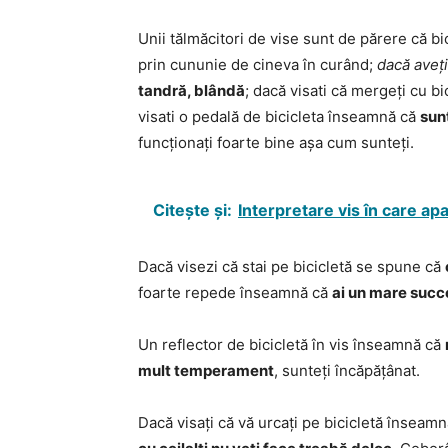
Unii tălmăcitori de vise sunt de părere că bic
prin cununie de cineva în curând;
dacă aveți
tandră, blândă
; dacă visati că mergeți cu b
visati o pedală de bicicleta înseamnă că
sunt
funcționați foarte bine așa cum sunteți.
Citește și:
Interpretare vis în care apa
Dacă visezi că stai pe bicicletă se spune că
foarte repede înseamnă că
ai un mare succ
Un reflector de bicicletă în vis înseamnă că
mult temperament
, sunteți încăpățânat.
Dacă visați că vă urcați pe bicicletă înseam