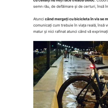
cu ceilalți nu veți face treabă deloc
. Coborâ
semn rău, de defăimare și de certuri, însă în
Atunci
când mergeți cu bicicleta în vis se m
comunicați cum trebuie în viața reală, însă vr
matur și nici rafinat atunci când vă exprimaț