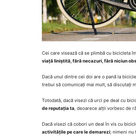
Cei care visează că se plimbă cu bicicleta 
viață liniștită, fără necazuri, fără niciun obs
Dacă unul dintre cei doi are o pană la bicic
trebui să comunicați mai mult, să discutați 
Totodată, dacă visezi că urci pe deal cu bic
de reputația ta
, deoarece alții vorbesc de ră
Dacă visezi că cobori un deal în vis cu bici
activitățile pe care le demarezi
; nimeni nu 