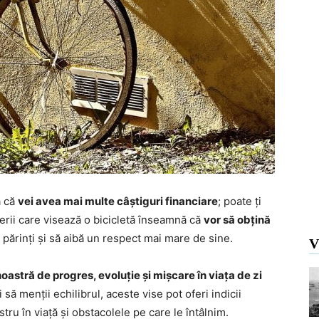
ă că
vei avea mai multe câștiguri financiare
; poate ți
nerii care visează o bicicletă înseamnă că
vor să obțină
 părinți și să aibă un respect mai mare de sine.
V
noastră de progres, evoluție și mișcare în viața de zi
 să menții echilibrul, aceste vise pot oferi indicii
 în viață și obstacolele pe care le întâlnim.