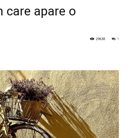
în care apare o
29638
1