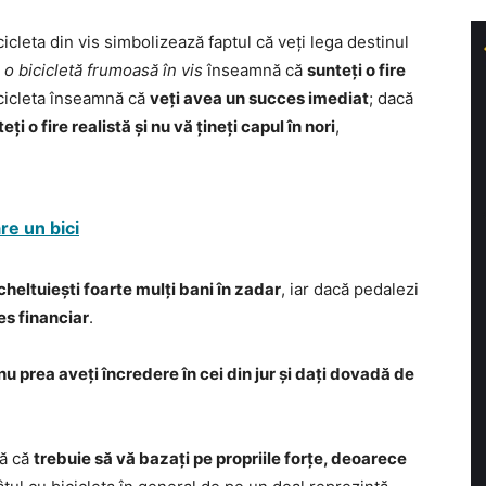
icleta din vis simbolizează faptul că veți lega destinul
 o bicicletă frumoasă în vis
înseamnă că
sunteți o fire
icicleta înseamnă că
veți avea un succes imediat
; dacă
eți o fire realistă și nu vă țineți capul în nori
,
re un bici
cheltuiești foarte mulți bani în zadar
, iar dacă pedalezi
es financiar
.
nu prea aveți încredere în cei din jur și dați dovadă de
nă că
trebuie să vă bazați pe propriile forțe, deoarece