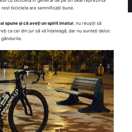
tul cu bicicleta în general de pe un deal reprezintă
 rest bicicleta are semnificații bune.
ai spune și că aveți un spirit imatur
, nu reușiți să
eți ca cei din jur să vă înțeleagă, dar nu sunteți deloc
i gândurile.