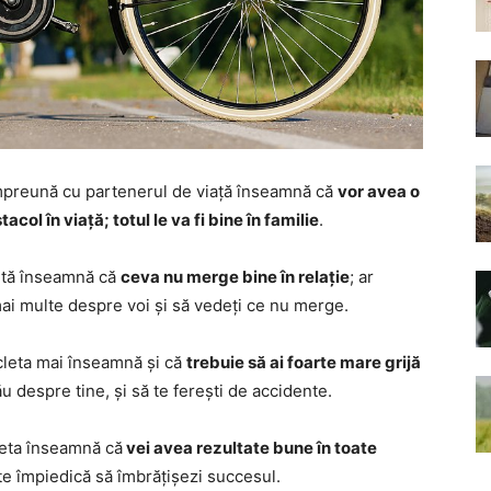
împreună cu partenerul de viață înseamnă că
vor avea o
tacol în viață; totul le va fi bine în familie
.
letă înseamnă că
ceva nu merge bine în relație
; ar
mai multe despre voi și să vedeți ce nu merge.
icleta mai înseamnă și că
trebuie să ai foarte mare grijă
u despre tine, și să te ferești de accidente.
cleta înseamnă că
vei avea rezultate bune în toate
te împiedică să îmbrățișezi succesul.