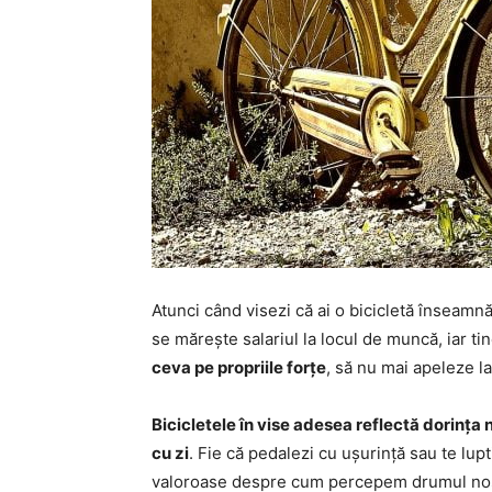
Atunci când visezi că ai o bicicletă înseamn
se mărește salariul la locul de muncă, iar ti
ceva pe propriile forțe
, să nu mai apeleze la
Bicicletele în vise adesea reflectă dorința 
cu zi
. Fie că pedalezi cu ușurință sau te lupti
valoroase despre cum percepem drumul nostru