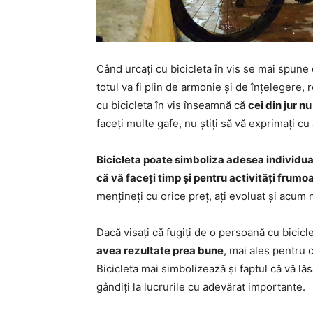
Când urcați cu bicicleta în vis se mai spune c
totul va fi plin de armonie și de înțelegere, r
cu bicicleta în vis înseamnă că
cei din jur n
faceți multe gafe, nu știți să vă exprimați c
Bicicleta poate simboliza adesea individuali
că vă faceți timp și pentru activități frumo
mențineți cu orice preț, ați evoluat și acum 
Dacă visați că fugiți de o persoană cu bicic
avea rezultate prea bune
, mai ales pentru c
Bicicleta mai simbolizează și faptul că vă lăs
gândiți la lucrurile cu adevărat importante.