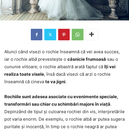
Atunci când visezi o rochie înseamnă că vei avea succes,
iar
o rochie albă
prevestește o
căsnicie frumoasă
sau o
cununie viitoare; o rochie albastră arată faptul că
îți vei
realiza toate visele
, însă dacă visezi că arzi o rochie
înseamnă că cineva
te va jigni
.
Rochiile sunt adesea asociate cu evenimente speciale,
transformări sau chiar cu schimbări majore în viață
.
Depinzând de tipul și culoarea rochiei din vis, interpretările
pot varia enorm. De exemplu, o rochie albă ar putea sugera
puritate și inocență, în timp ce o rochie neagră ar putea