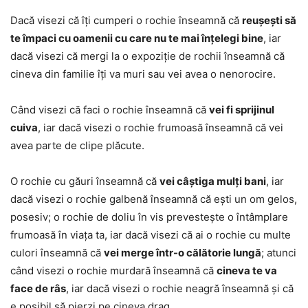
Dacă visezi că îți cumperi o rochie înseamnă că
reușești să
te împaci cu oamenii cu care nu te mai înțelegi bine
, iar
dacă visezi că mergi la o expoziție de rochii înseamnă că
cineva din familie îți va muri sau vei avea o nenorocire.
Când visezi că faci o rochie înseamnă că
vei fi sprijinul
cuiva
, iar dacă visezi o rochie frumoasă înseamnă că vei
avea parte de clipe plăcute.
O rochie cu găuri înseamnă că
vei câștiga mulți bani
, iar
dacă visezi o rochie galbenă înseamnă că ești un om gelos,
posesiv; o rochie de doliu în vis prevestește o întâmplare
frumoasă în viața ta, iar dacă visezi că ai o rochie cu multe
culori înseamnă că
vei merge într-o călătorie lungă
; atunci
când visezi o rochie murdară înseamnă că
cineva te va
face de râs
, iar dacă visezi o rochie neagră înseamnă și că
e posibil să pierzi pe cineva drag.