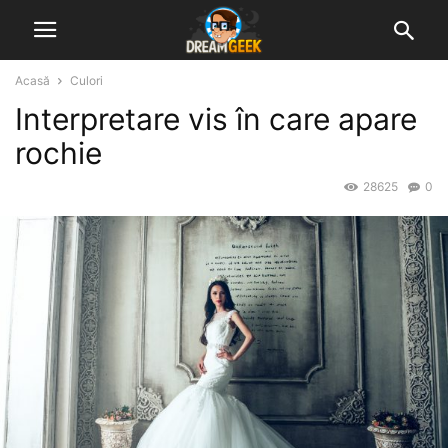
Acasă
Culori
Interpretare vis în care apare
rochie
28625
0