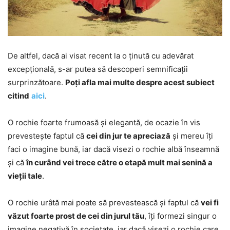
De altfel, dacă ai visat recent la o ținută cu adevărat
excepțională, s-ar putea să descoperi semnificații
surprinzătoare.
Poți afla mai multe despre acest subiect
citind
aici
.
O rochie foarte frumoasă și elegantă, de ocazie în vis
prevestește faptul că
cei din jur te apreciază
și mereu îți
faci o imagine bună, iar dacă visezi o rochie albă înseamnă
și că
în curând vei trece către o etapă mult mai senină a
vieții tale
.
O rochie urâtă mai poate să prevestească și faptul că
vei fi
văzut foarte prost de cei din jurul tău
, îți formezi singur o
imagine negativă în societate, iar dacă visezi o rochie care