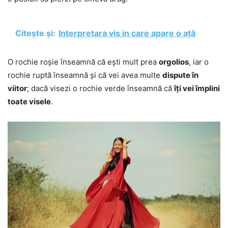
Citește și:
Interpretara vis in care apare o ață
O rochie roșie înseamnă că ești mult prea
orgolios
, iar o
rochie ruptă înseamnă și că vei avea multe
dispute în
viitor
; dacă visezi o rochie verde înseamnă că
îți vei împlini
toate visele
.