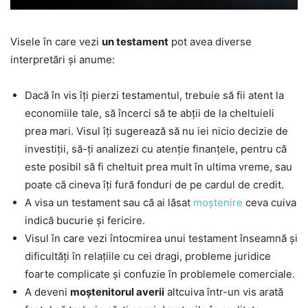
Visele în care vezi
un testament
pot avea diverse
interpretări și anume:
Dacă în vis îți pierzi testamentul, trebuie să fii atent la
economiile tale, să încerci să te abții de la cheltuieli
prea mari. Visul îți sugerează să nu iei nicio decizie de
investiții, să-ți analizezi cu atenție finanțele, pentru că
este posibil să fi cheltuit prea mult în ultima vreme, sau
poate că cineva îți fură fonduri de pe cardul de credit.
A visa un testament sau că ai lăsat
moștenire
ceva cuiva
indică bucurie și fericire.
Visul în care vezi întocmirea unui testament înseamnă și
dificultăți în relațiile cu cei dragi, probleme juridice
foarte complicate și confuzie în problemele comerciale.
A deveni
moștenitorul averii
altcuiva într-un vis arată