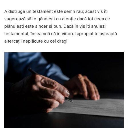
A distruge un testament este semn rău; acest vis îți
sugerează să te gândești cu atenție dacă tot ceea ce
plănuiești este sincer și bun. Dacă în vis îți anulezi
testamentul, înseamnă că în viitorul apropiat te așteaptă
altercații neplăcute cu cei dragi.