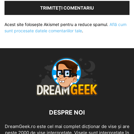
Acest site folosește Akismet pentru a reduce spamul.
Află cum
sunt procesate datele comentariilor tale
.
DESPRE NOI
DreamGeek.ro este cel mai complet dicționar de vise și are
peste 2000 de vise interpretate. Visele sunt interpretate în