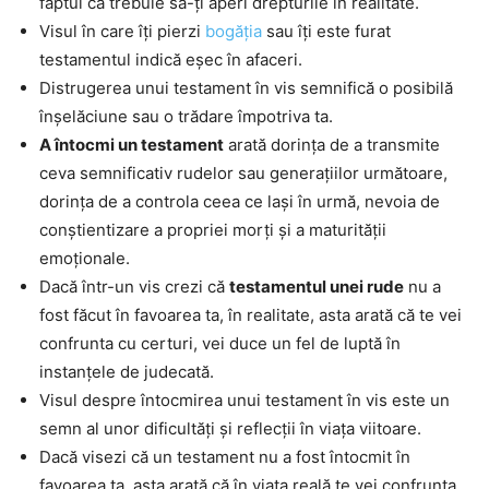
faptul că trebuie să-ți aperi drepturile în realitate.
Visul în care îți pierzi
bogăția
sau îți este furat
testamentul indică eșec în afaceri.
Distrugerea unui testament în vis semnifică o posibilă
înșelăciune sau o trădare împotriva ta.
A întocmi un testament
arată dorința de a transmite
ceva semnificativ rudelor sau generațiilor următoare,
dorința de a controla ceea ce lași în urmă, nevoia de
conștientizare a propriei morți și a maturității
emoționale.
Dacă într-un vis crezi că
testamentul unei rude
nu a
fost făcut în favoarea ta, în realitate, asta arată că te vei
confrunta cu certuri, vei duce un fel de luptă în
instanțele de judecată.
Visul despre întocmirea unui testament în vis este un
semn al unor dificultăți și reflecții în viața viitoare.
Dacă visezi că un testament nu a fost întocmit în
favoarea ta, asta arată că în viața reală te vei confrunta