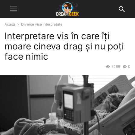
Acasă
Diverse vise interpretate
Interpretare vis în care îți
moare cineva drag și nu poți
face nimic
7466
0