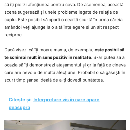
să îți pierzi afecțiunea pentru ceva. De asemenea, această
scenă sugerează și unele probleme legate de relația de
cuplu. Este posibil să apară o ceartă scurtă în urma căreia
amândoi veți ajunge la o altă înțelegere și un alt respect
reciproc.
Dacă visezi că îți moare mama, de exemplu,
este posibil să
te schimbi mult în sens pozitiv în realitate
. S-ar putea să ai
ocazia să îți demonstrezi atașamentul și grija față de cineva
care are nevoie de multă afecțiune. Probabil o să găsești în
scurt timp șansa ideală de a-ți dovedi bunătatea.
Citește și:
Interpretare vis în care apare
deasupra