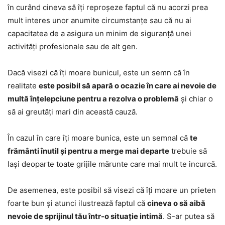
în curând cineva să îți reproșeze faptul că nu acorzi prea
mult interes unor anumite circumstanțe sau că nu ai
capacitatea de a asigura un minim de siguranță unei
activități profesionale sau de alt gen.
Dacă visezi că îți moare bunicul, este un semn că în
realitate
este posibil să apară o ocazie în care ai nevoie de
multă înțelepciune pentru a rezolva o problemă
și chiar o
să ai greutăți mari din această cauză.
În cazul în care îți moare bunica, este un semnal că
te
frământi înutil și pentru a merge mai departe
trebuie să
lași deoparte toate grijile mărunte care mai mult te incurcă.
De asemenea, este posibil să visezi că îți moare un prieten
foarte bun și atunci ilustrează faptul că
cineva o să aibă
nevoie de sprijinul tău într-o situație intimă
. S-ar putea să