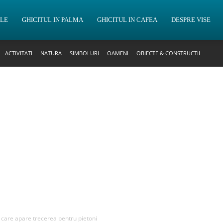
OLE
GHICITUL IN PALMA
GHICITUL IN CAFEA
DESPRE VISE
ACTIVITATI
NATURA
SIMBOLURI
OAMENI
OBIECTE & CONSTRUCTII
n care apare trecerea pentru pietoni