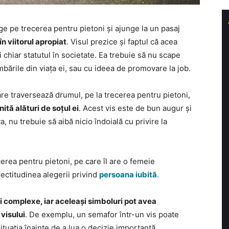
 pe trecerea pentru pietoni și ajunge la un pasaj
n viitorul apropiat
. Visul prezice și faptul că acea
i chiar statutul în societate. Ea trebuie să nu scape
mbările din viața ei, sau cu ideea de promovare la job.
care traversează drumul, pe la trecerea pentru pietoni,
nită alături de soțul ei
. Acest vis este de bun augur și
, nu trebuie să aibă nicio îndoială cu privire la
erea pentru pietoni, pe care îl are o femeie
rectitudinea alegerii privind
persoana iubită
.
 și complexe, iar aceleași simboluri pot avea
 visului
. De exemplu, un semafor într-un vis poate
ituația înainte de a lua o decizie importantă.