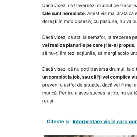
Dacă visezi că traversezi drumul pe trecer
tale sunt nerealiste
. Acest vis mai arată că 
dorești în mod obsesiv, cu pasiune, nu va pute
Dacă visezi că stai la semafor, la trecerea pen
vei realiza planurile pe care ți le-ai propus
.
să nu-ți limitezi acțiunile, să mergi acolo un
Dacă visezi că nu poți traversa drumul, la o 
un complot la job, sau că îți vei complica via
preveni o astfel de situație, dacă vei fi mai at
muncă. Pentru a avea succes la job, nu ajută s
reuși.
Citește și:
Interpretare vis în care go