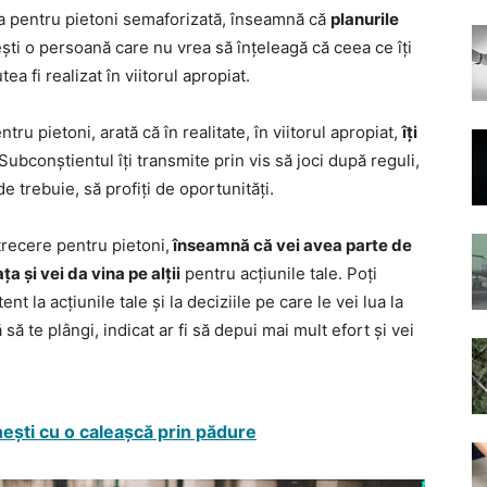
ea pentru pietoni semaforizată, înseamnă că
planurile
ești o persoană care nu vrea să înțeleagă că ceea ce îți
a fi realizat în viitorul apropiat.
tru pietoni, arată că în realitate, în viitorul apropiat,
îți
 Subconștientul îți transmite prin vis să joci după reguli,
de trebuie, să profiți de oportunități.
trecere pentru pietoni,
înseamnă că vei avea parte de
ța și vei da vina pe alții
pentru acțiunile tale. Poți
ent la acțiunile tale și la deciziile pe care le vei lua la
ă te plângi, indicat ar fi să depui mai mult efort și vei
nești cu o caleașcă prin pădure