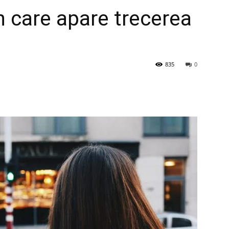
în care apare trecerea
835
0