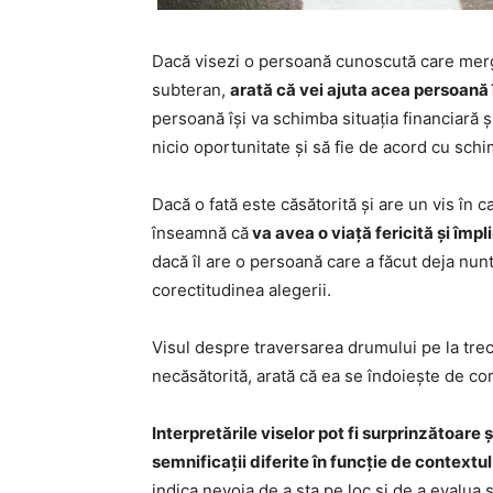
Dacă visezi o persoană cunoscută care merge
subteran,
arată că vei ajuta acea persoană î
persoană își va schimba situația financiară ș
nicio oportunitate și să fie de acord cu schi
Dacă o fată este căsătorită și are un vis în 
înseamnă că
va avea o viață fericită și împli
dacă îl are o persoană care a făcut deja nunta
corectitudinea alegerii.
Visul despre traversarea drumului pe la trec
necăsătorită, arată că ea se îndoiește de co
Interpretările viselor pot fi surprinzătoare
semnificații diferite în funcție de contextul
indica nevoia de a sta pe loc și de a evalua s