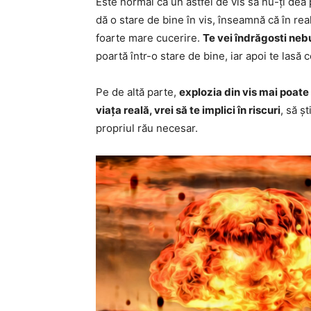
Este normal ca un astfel de vis să nu-ți dea 
dă o stare de bine în vis, înseamnă că în rea
foarte mare cucerire.
Te vei îndrăgosti neb
poartă într-o stare de bine, iar apoi te lasă
Pe de altă parte,
explozia din vis mai poate 
viața reală, vrei să te implici în riscuri
, să șt
propriul rău necesar.