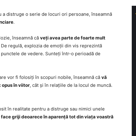
ru a distruge o serie de locuri ori persoane, înseamnă
anciare
.
xplozie, înseamnă că
veți avea parte de foarte mult
. De regulă, explozia de emoții din vis reprezintă
te punctele de vedere. Sunteți într-o perioadă de
care vor fi folosiți în scopuri nobile, înseamnă că
vă
 opus în viitor
, cât și în relațiile de la locul de muncă.
osit în realitate pentru a distruge sau nimici unele
 face griji deoarece în aparență tot din viața voastră