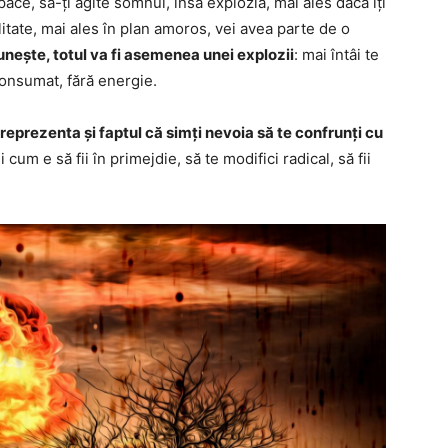
pace, să-ți agite somnul, însă explozia, mai ales dacă îți
litate, mai ales în plan amoros, vei avea parte de o
unește, totul va fi asemenea unei explozii
: mai întâi te
 consumat, fără energie.
reprezenta și faptul că simți nevoia să te confrunți cu
ii cum e să fii în primejdie, să te modifici radical, să fii