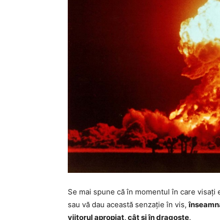
Se mai spune că în momentul în care visați exp
sau vă dau această senzație în vis,
înseamnă 
viitorul apropiat, cât și în dragoste
.