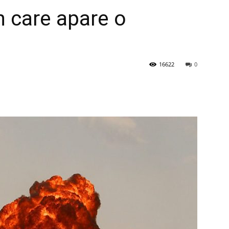
în care apare o
16622
0