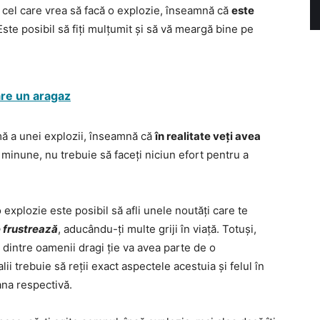
 cel care vrea să facă o explozie, înseamnă că
este
 Este posibil să fiți mulțumit și să vă meargă bine pe
are un aragaz
imă a unei explozii, înseamnă că
în realitate veți avea
 minune, nu trebuie să faceți niciun efort pentru a
explozie este posibil să afli unele noutăți care te
e frustrează
, aducându-ți multe griji în viață. Totuși,
l dintre oamenii dragi ție va avea parte de o
ii trebuie să reții exact aspectele acestuia și felul în
ana respectivă.