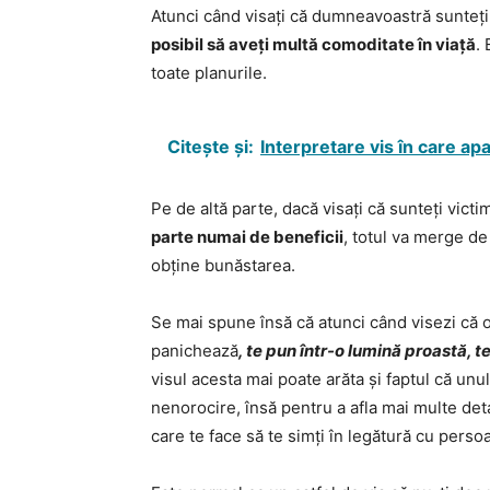
Atunci când visați că dumneavoastră sunteți
posibil să aveți multă comoditate în viață
.
toate planurile.
Citește și:
Interpretare vis în care ap
Pe de altă parte, dacă visați că sunteți vict
parte numai de beneficii
, totul va merge de
obține bunăstarea.
Se mai spune însă că atunci când visezi că o 
panichează
, te pun într-o lumină proastă, t
visul acesta mai poate arăta și faptul că unu
nenorocire, însă pentru a afla mai multe detal
care te face să te simți în legătură cu perso