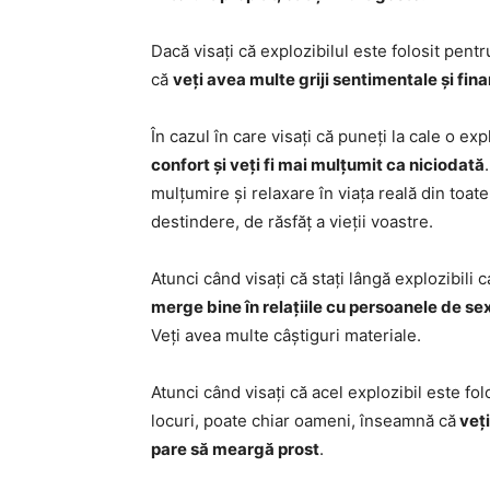
Dacă visați că explozibilul este folosit pent
că
veți avea multe griji sentimentale și fin
În cazul în care visați că puneți la cale o e
confort și veți fi mai mulțumit ca niciodată
mulțumire și relaxare în viața reală din toa
destindere, de răsfăț a vieții voastre.
Atunci când visați că stați lângă explozibili 
merge bine în relațiile cu persoanele de sex
Veți avea multe câștiguri materiale.
Atunci când visați că acel explozibil este fol
locuri, poate chiar oameni, înseamnă că
veți
pare să meargă prost
.