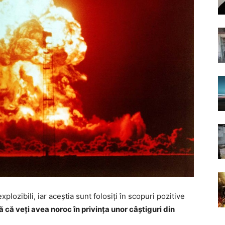
lozibili, iar aceștia sunt folosiți în scopuri pozitive
că veți avea noroc în privința unor câștiguri din