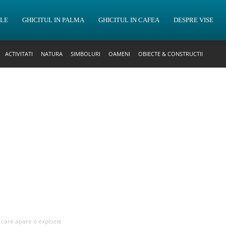
OLE
GHICITUL IN PALMA
GHICITUL IN CAFEA
DESPRE VISE
ACTIVITATI
NATURA
SIMBOLURI
OAMENI
OBIECTE & CONSTRUCTII
n care apare o explozie