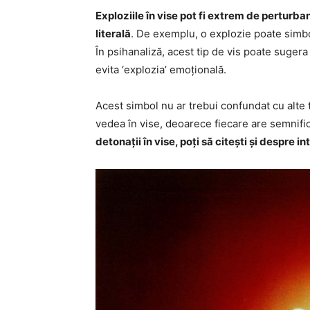
Exploziile în vise pot fi extrem de perturban
literală
. De exemplu, o explozie poate simbo
În psihanaliză, acest tip de vis poate suger
evita ‘explozia’ emoțională.
Acest simbol nu ar trebui confundat cu alte 
vedea în vise, deoarece fiecare are semnifica
detonații în vise, poți să citești și despre i