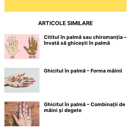
ARTICOLE SIMILARE
Cititul în palmă sau chiromanția –
învată să ghicești în palmă
Ghicitul în palmă – Forma mâinii
Ghicitul în palmă – Combinații de
mâini și degete