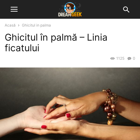
Acasă
Ghicitul in palma
Ghicitul în palmă – Linia
ficatului
1125
0