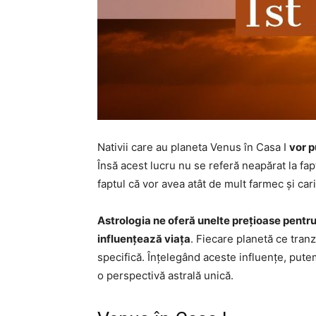
Nativii care au planeta Venus în Casa I
vor p
Însă acest lucru nu se referă neapărat la fapt
faptul că vor avea atât de mult farmec și car
Astrologia ne oferă unelte prețioase pentru
influențează viața
. Fiecare planetă ce tran
specifică. Înțelegând aceste influențe, putem
o perspectivă astrală unică.