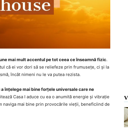
une mai mult accentul pe tot ceea ce înseamnă fizic
.
ul că ei vor dori să se reliefeze prin frumusețe, ci și la
ismă, încât nimeni nu le va putea rezista.
 a înțelege mai bine forțele universale care ne
zitează Casa I aduce cu ea o anumită energie și vibrație
V
 naviga mai bine prin provocările vieții, beneficiind de