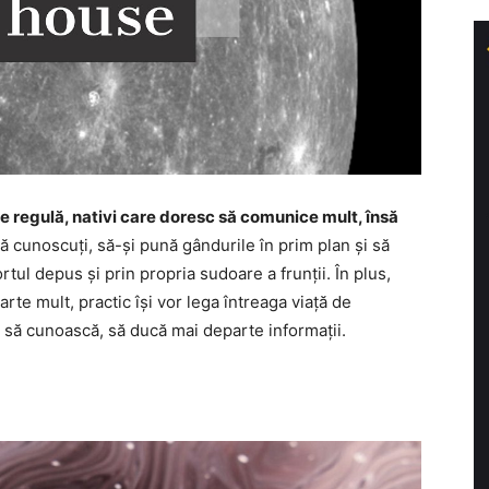
de regulă, nativi care doresc să comunice mult, însă
nă cunoscuți, să-și pună gândurile în prim plan și să
rtul depus și prin propria sudoare a frunții. În plus,
arte mult, practic își vor lega întreaga viață de
și să cunoască, să ducă mai departe informații.