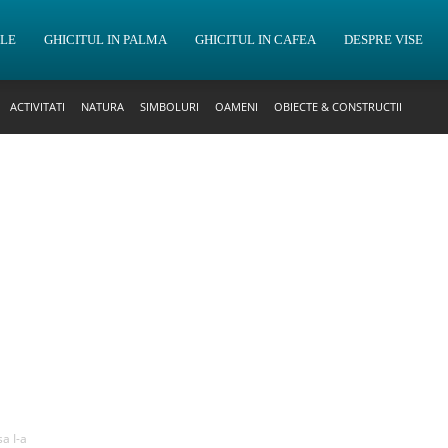
OLE
GHICITUL IN PALMA
GHICITUL IN CAFEA
DESPRE VISE
ACTIVITATI
NATURA
SIMBOLURI
OAMENI
OBIECTE & CONSTRUCTII
a I-a