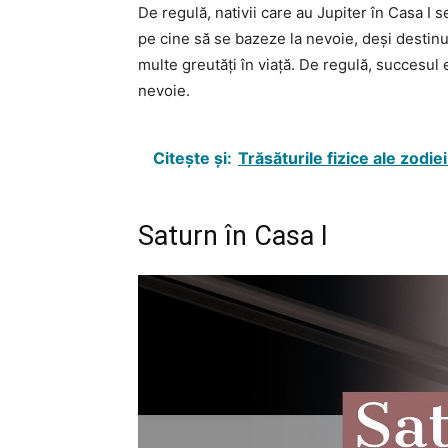
De regulă, nativii care au Jupiter în Casa I s
pe cine să se bazeze la nevoie, deși destinul
multe greutăți în viață. De regulă, succesul es
nevoie.
Citește și:
Trăsăturile fizice ale zodie
Saturn în Casa I