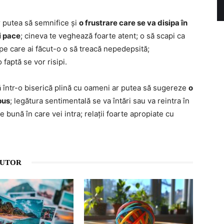
r putea să semnifice și
o frustrare care se va disipa în
i pace
; cineva te veghează foarte atent; o să scapi ca
 pe care ai făcut-o o să treacă nepedepsită;
faptă se vor risipi.
gă într-o biserică plină cu oameni ar putea să sugereze
o
pus
; legătura sentimentală se va întări sau va reintra în
e bună în care vei intra; relații foarte apropiate cu
AUTOR