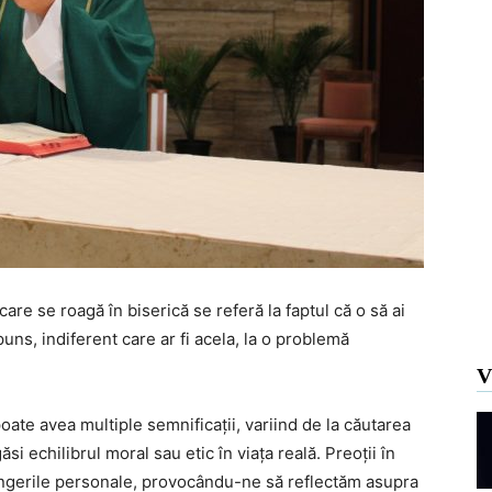
are se roagă în biserică se referă la faptul că o să ai
uns, indiferent care ar fi acela, la o problemă
V
poate avea multiple semnificații, variind de la căutarea
si echilibrul moral sau etic în viața reală. Preoții în
ingerile personale, provocându-ne să reflectăm asupra