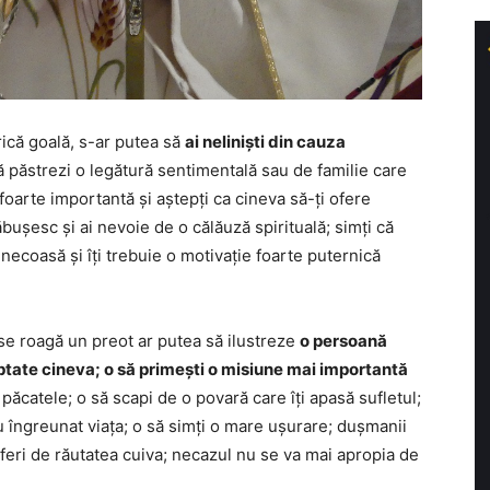
rică goală, s-ar putea să
ai neliniști din cauza
să păstrezi o legătură sentimentală sau de familie care
e foarte importantă și aștepți ca cineva să-ți ofere
prăbușesc și ai nevoie de o călăuză spirituală; simți că
unecoasă și îți trebuie o motivație foarte puternică
m se roagă un preot ar putea să ilustreze
o persoană
eptate cineva; o să primești o misiune mai importantă
te păcatele; o să scapi de o povară care îți apasă sufletul;
au îngreunat viața; o să simți o mare ușurare; dușmanii
 feri de răutatea cuiva; necazul nu se va mai apropia de