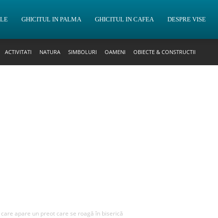
OLE
GHICITUL IN PALMA
GHICITUL IN CAFEA
DESPRE VISE
ACTIVITATI
NATURA
SIMBOLURI
OAMENI
OBIECTE & CONSTRUCTII
n care apare un preot care se roagă în biserică