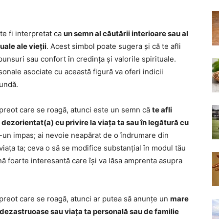
te fi interpretat ca
un semn al căutării interioare sau al
ale ale vieții
. Acest simbol poate sugera și că te afli
unsuri sau confort în credința și valorile spirituale.
sonale asociate cu această figură va oferi indicii
fundă.
un preot care se roagă, atunci este un semn că
te afli
i dezorientat(a) cu privire la viața ta sau în legătură cu
într-un impas; ai nevoie neapărat de o îndrumare din
ața ta; ceva o să se modifice substanțial în modul tău
oană foarte interesantă care își va lăsa amprenta asupra
n preot care se roagă, atunci ar putea să anunțe un
mare
ă dezastruoase sau viața ta personală sau de familie