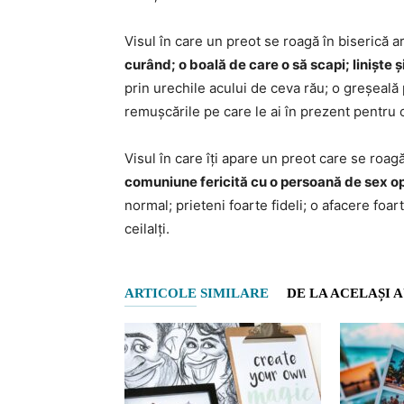
Visul în care un preot se roagă în biserică a
curând; o boală de care o să scapi; liniște ș
prin urechile acului de ceva rău; o greșeală
remușcările pe care le ai în prezent pentru o 
Visul în care îți apare un preot care se roa
comuniune fericită cu o persoană de sex o
normal; prieteni foarte fideli; o afacere foart
ceilalți.
ARTICOLE SIMILARE
DE LA ACELAȘI 