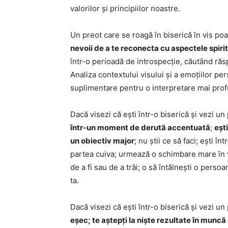
valorilor și principiilor noastre.
Un preot care se roagă în biserică în vis poa
nevoii de a te reconecta cu aspectele spiritu
într-o perioadă de introspecție, căutând răsp
Analiza contextului visului și a emoțiilor per
suplimentare pentru o interpretare mai pro
Dacă visezi că ești într-o biserică și vezi 
într-un moment de derută accentuată
;
eșt
un obiectiv major
; nu știi ce să faci; ești 
partea cuiva; urmează o schimbare mare în vi
de a fi sau de a trăi; o să întâlnești o pers
ta.
Dacă visezi că ești într-o biserică și vezi u
eșec; te aștepți la niște rezultate în munc