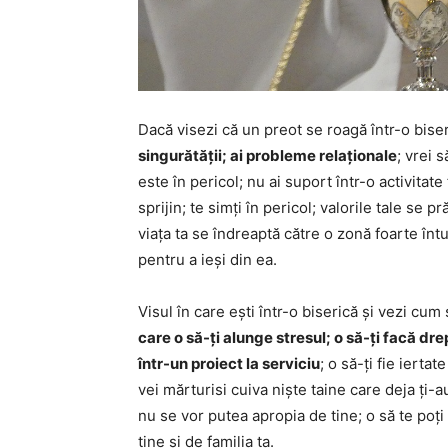
Dacă visezi că un preot se roagă într-o bise
singurătății; ai probleme relaționale
; vrei 
este în pericol; nu ai suport într-o activitat
sprijin; te simți în pericol; valorile tale se 
viața ta se îndreaptă către o zonă foarte înt
pentru a ieși din ea.
Visul în care ești într-o biserică și vezi cu
care o să-ți alunge stresul; o să-ți facă dr
într-un proiect la serviciu
; o să-ți fie ierta
vei mărturisi cuiva niște taine care deja ți-
nu se vor putea apropia de tine; o să te poți
tine și de familia ta.