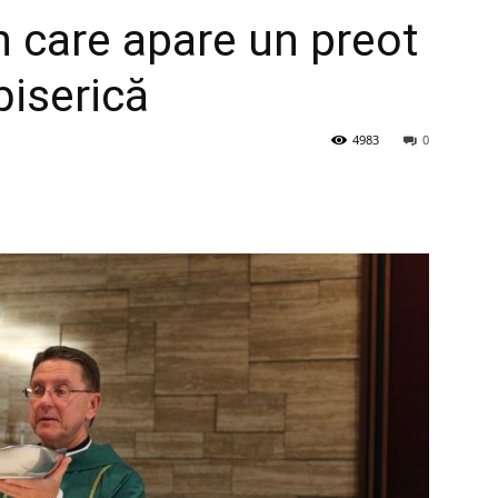
în care apare un preot
biserică
4983
0