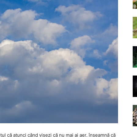
ptul că atunci când visezi că nu mai ai aer, înseamnă că