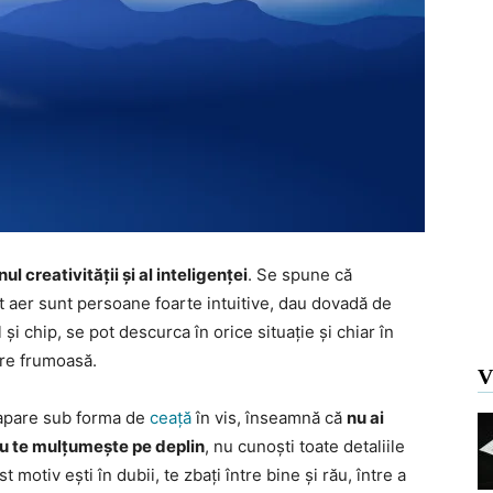
l creativității și al inteligenței
. Se spune că
t aer sunt persoane foarte intuitive, dau dovadă de
l și chip, se pot descurca în orice situație și chiar în
re frumoasă.
V
u apare sub forma de
ceață
în vis, înseamnă că
nu ai
nu te mulțumește pe deplin
, nu cunoști toate detaliile
t motiv ești în dubii, te zbați între bine și rău, între a