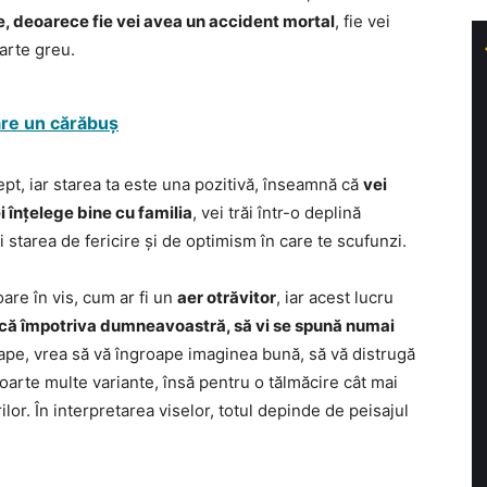
le, deoarece fie vei avea un accident mortal
, fie vei
oarte greu.
pare un cărăbuș
iept, iar starea ta este una pozitivă, înseamnă că
vei
i înțelege bine cu familia
, vei trăi într-o deplină
i starea de fericire și de optimism în care te scufunzi.
are în vis, cum ar fi un
aer otrăvitor
, iar acest lucru
ască împotriva dumneavoastră, să vi se spună numai
sape, vrea să vă îngroape imaginea bună, să vă distrugă
n foarte multe variante, însă pentru o tălmăcire cât mai
rilor. În interpretarea viselor, totul depinde de peisajul