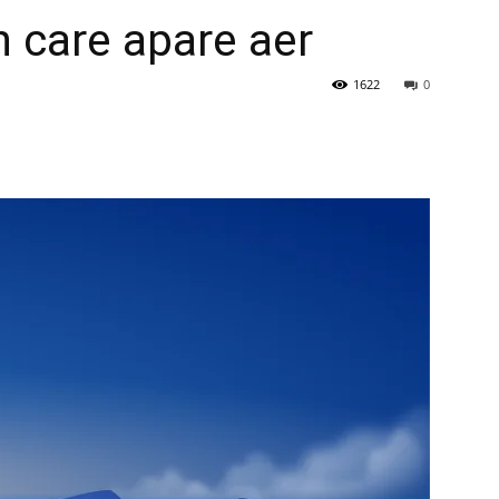
în care apare aer
1622
0