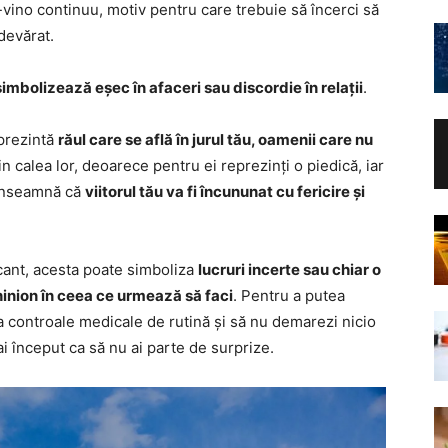
e-vino continuu, motiv pentru care trebuie să încerci să
adevărat.
simbolizează eșec în afaceri sau discordie în relații
.
eprezintă
răul care se află în jurul tău, oamenii care nu
in calea lor, deoarece pentru ei reprezinți o piedică, iar
a înseamnă că
viitorul tău va fi încununat cu fericire și
ocant, acesta poate simboliza
lucruri incerte sau chiar o
ghinion în ceea ce urmează să faci
. Pentru a putea
 la controale medicale de rutină și să nu demarezi nicio
ai început ca să nu ai parte de surprize.