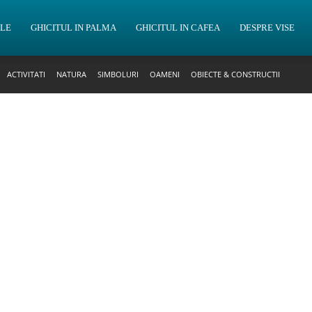
OLE
GHICITUL IN PALMA
GHICITUL IN CAFEA
DESPRE VISE
ACTIVITATI
NATURA
SIMBOLURI
OAMENI
OBIECTE & CONSTRUCTII