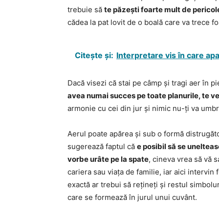
trebuie să
te păzești foarte mult de perico
cădea la pat lovit de o boală care va trece f
Citește și:
Interpretare vis în care a
Dacă visezi că stai pe câmp și tragi aer în p
avea numai succes pe toate planurile, te ve
armonie cu cei din jur și nimic nu-ți va umbr
Aerul poate apărea și sub o formă distrugăto
sugerează faptul că
e posibil să se unelte
vorbe urâte pe la spate
, cineva vrea să vă 
cariera sau viața de familie, iar aici intervi
exactă ar trebui să rețineți și restul simbolu
care se formează în jurul unui cuvânt.