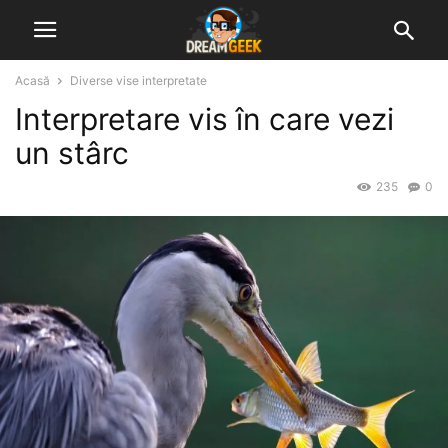
Acasă
Diverse vise interpretate
Interpretare vis în care vezi
un stârc
235
0