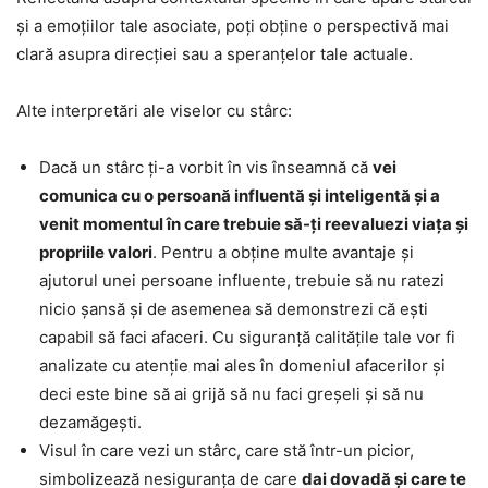
și a emoțiilor tale asociate, poți obține o perspectivă mai
clară asupra direcției sau a speranțelor tale actuale.
Alte interpretări ale viselor cu stârc:
Dacă un stârc ți-a vorbit în vis înseamnă că
vei
comunica cu o persoană influentă și inteligentă și a
venit momentul în care trebuie să-ți reevaluezi viața și
propriile valori
. Pentru a obține multe avantaje și
ajutorul unei persoane influente, trebuie să nu ratezi
nicio șansă și de asemenea să demonstrezi că ești
capabil să faci afaceri. Cu siguranță calitățile tale vor fi
analizate cu atenție mai ales în domeniul afacerilor și
deci este bine să ai grijă să nu faci greșeli și să nu
dezamăgești.
Visul în care vezi un stârc, care stă într-un picior,
simbolizează nesiguranța de care
dai dovadă și care te