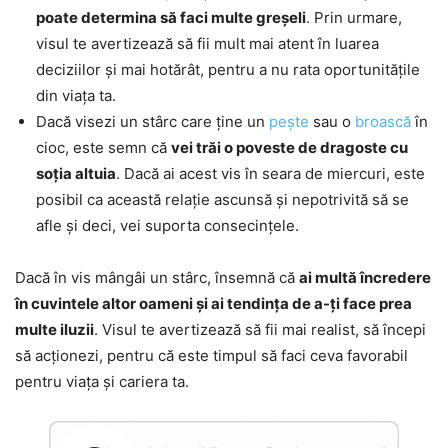
poate determina să faci multe greșeli
. Prin urmare,
visul te avertizează să fii mult mai atent în luarea
deciziilor și mai hotărât, pentru a nu rata oportunitățile
din viața ta.
Dacă visezi un stârc care ține un
pește
sau o
broască
în
cioc, este semn că
vei trăi o poveste de dragoste cu
soția altuia
. Dacă ai acest vis în seara de miercuri, este
posibil ca această relație ascunsă și nepotrivită să se
afle și deci, vei suporta consecințele.
Dacă în vis mângâi un stârc, însemnă că
ai multă încredere
în cuvintele altor oameni și ai tendința de a-ți face prea
multe iluzii
. Visul te avertizează să fii mai realist, să începi
să acționezi, pentru că este timpul să faci ceva favorabil
pentru viața și cariera ta.