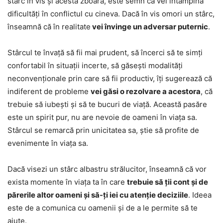
stârc în vis și acesta zboară, este semn că vei întâmpina
dificultăți în conflictul cu cineva. Dacă în vis omori un stârc,
înseamnă că în realitate
vei învinge un adversar puternic
.
Stârcul te învață să fii mai prudent, să încerci să te simți
confortabil în situații incerte, să găsești modalități
neconvenționale prin care să fii productiv, îți sugerează că
indiferent de probleme
vei găsi o rezolvare a acestora
, că
trebuie să iubești și să te bucuri de viață. Această pasăre
este un spirit pur, nu are nevoie de oameni în viața sa.
Stârcul se remarcă prin unicitatea sa, știe să profite de
evenimente în viața sa.
Dacă visezi un stârc albastru strălucitor, înseamnă că vor
exista momente în viața ta în care
trebuie să ții cont și de
părerile altor oameni și să-ți iei cu atenție deciziile
. Ideea
este de a comunica cu oamenii și de a le permite să te
ajute.