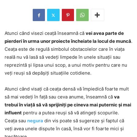
Atunci când visezi ceață înseamnă că
vei avea parte de
pierderi în urma unor proiecte încheiate la locul de muncă
.
Ceața este de regulă simbolul obstacolelor care în viața
reală nu vă lasă să vedeți limpede în unele situații sau
reprezintă și lipsa unui scop, a unui motiv pentru care nu
veți reuși să depășiți situațiile cotidiene.
Atunci când visați că ceața densă vă împiedică foarte mult
să mai vedeți în față sau ceva anume, înseamnă că
va
trebui în viață să vă sprijiniți pe cineva mai puternic și mai
influent
pentru a putea reuși să vă atingeți scopurile.
Ceața sau
negura
din vis poate să sugereze și faptul că
veți avea unele dispute în casă, însă vor fi foarte mici și
trecătoare.