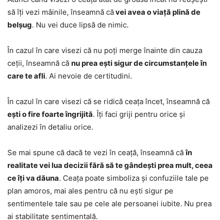
să îți vezi mâinile, înseamnă că
vei avea o viață plină de
belșug
. Nu vei duce lipsă de nimic.
În cazul în care visezi că nu poți merge înainte din cauza
ceții, înseamnă că
nu prea ești sigur de circumstanțele în
care te afli
. Ai nevoie de certitudini.
În cazul în care visezi că se ridică ceața încet, înseamnă că
ești o fire foarte îngrijită
. Îți faci griji pentru orice și
analizezi în detaliu orice.
Se mai spune că dacă te vezi în ceață, înseamnă că
în
realitate vei lua decizii fără să te gândești prea mult, ceea
ce îți va dăuna
. Ceața poate simboliza și confuziile tale pe
plan amoros, mai ales pentru că nu ești sigur pe
sentimentele tale sau pe cele ale persoanei iubite. Nu prea
ai stabilitate sentimentală.