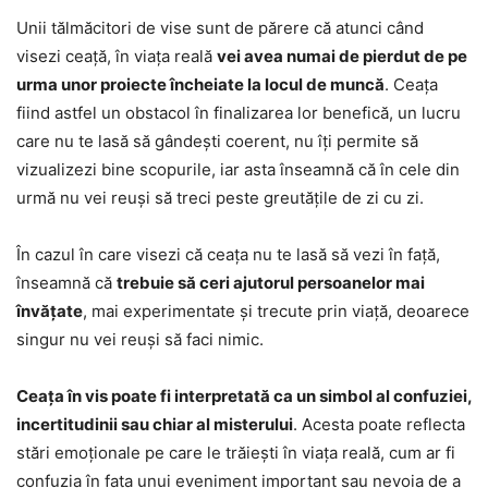
Unii tălmăcitori de vise sunt de părere că atunci când
visezi ceață, în viața reală
vei avea numai de pierdut de pe
urma unor proiecte încheiate la locul de muncă
. Ceața
fiind astfel un obstacol în finalizarea lor benefică, un lucru
care nu te lasă să gândești coerent, nu îți permite să
vizualizezi bine scopurile, iar asta înseamnă că în cele din
urmă nu vei reuși să treci peste greutățile de zi cu zi.
În cazul în care visezi că ceața nu te lasă să vezi în față,
înseamnă că
trebuie să ceri ajutorul persoanelor mai
învățate
, mai experimentate și trecute prin viață, deoarece
singur nu vei reuși să faci nimic.
Ceața în vis poate fi interpretată ca un simbol al confuziei,
incertitudinii sau chiar al misterului
. Acesta poate reflecta
stări emoționale pe care le trăiești în viața reală, cum ar fi
confuzia în fața unui eveniment important sau nevoia de a