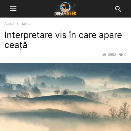
Acasă
Natura
Interpretare vis în care apare
ceață
8653
0