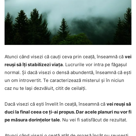
Atunci când visezi că cauți ceva prin ceață, înseamnă că
vei
reuși să îți stabilizezi viața
. Lucrurile vor intra pe făgașul
normal. Și dacă visezi o densă abundentă, înseamnă că ești
un om introvertit. Te caracterizează misterul și în niciun
caz nu te lași dezvăluit, citit de ceilalți.
Dacă visezi că ești învelit în ceață, înseamnă că
vei reuși să
duci la final ceea ce ți-ai propus. Dar acele planuri nu vor fi
pe măsura dorințelor tale
. Nu vei fi satisfăcut de rezultat.
Atunci când visezi o ceață atât de groasă încât nu reușești