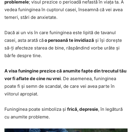
problemele
; visul prezice o perioadă nefastă în viața ta. A
vedea funinginea în cuptorul casei, înseamnă că vei avea
temeri, stări de anxietate.
Dacă ai un vis în care funinginea este lipită de tavanul
casei, asta arată că
o persoană te invidiază
și își dorește
să-ți afecteze starea de bine, răspândind vorbe urâte și
bârfe despre tine.
A visa funingine prezice că anumite fapte din trecutul tău
vor fi aflate de cine nu vrei
. De asemenea, funinginea
poate fi și semn de scandal, de care vei avea parte în
viitorul apropiat.
Funinginea poate simboliza și
frică, depresie
, în legătură
cu anumite probleme.