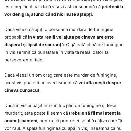
este neplăcut, iar dacă visezi asta înseamnă că
prietenii te
vor denigra, atunci când nici nu te aștepți
.
Dacă visezi că ajuți o persoană murdară de funingine,
probabil că
în viața reală vei ajuta pe cineva are este
disperat și lipsit de speranț
ă. O găleată plină de funingine
în vis semnifică bunăstare în viața ta reală, datorită
perseverenței tale.
Dacă visezi un om drag care este murdar de funingine,
acest vis poate fi un avertisment că
vei afla vești despre
cineva cunoscut
.
Dacă în vis ai pășit într-un loc plin de funingine și te-ai
murdărit, asta poate fi semn că
trebuie să fii mai atent la
anumiți oamen
i, pentru că printre ei se află câțiva care îți
vor răul. A spăla funinginea cu apă în vis, înseamnă că nu