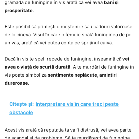
grămadă de funingine în vis arată că vei avea
bani și
prosperitate
.
Este posibil să primești o moștenire sau cadouri valoroase
de la cineva. Visul în care o femeie spală funinginea de pe
un vas, arată că vei putea conta pe sprijinul cuiva.
Dacă în vis te speli repede de funingine, înseamnă că
vei
avea o viață de scurtă durată
. A te murdări de funingine în
vis poate simboliza
sentimente neplăcute, amintiri
dureroase
.
Citește și:
Interpretare vis în care treci peste
obstacole
Acest vis arată că reputația ta va fi distrusă, vei avea parte
de scandal și de probleme. Să te murdărești de funingine