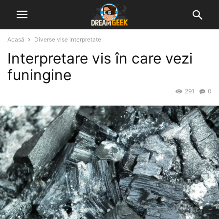
Acasă
Diverse vise interpretate
Interpretare vis în care vezi
funingine
291
0