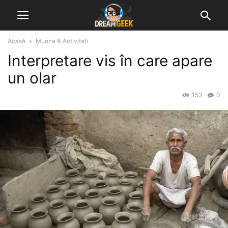
Acasă
Munca & Activitati
Interpretare vis în care apare
un olar
153
0