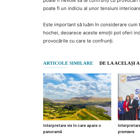
poate fi nevoie să te confrunți cu provocări
poate fi un indiciu al unor tensiuni interioar
Este important să luăm în considerare cum te
hochei, deoarece aceste emoții pot oferi ind
provocările cu care te confrunți.
ARTICOLE SIMILARE
DE LA ACELAȘI 
Interpretare vis în care apare o
Interpretare
panoramă
premiere