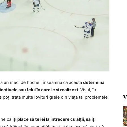
te la un meci de hochei, înseamnă că acesta
determină
iectivele sau felul în care le și realizezi
. Visul, în
V
e poți trata multe lovituri grele din viața ta, problemele
pune că
îți place să te iei la întrecere cu alții, să îți
ace să trăiești în comunități mari și îți place să ajuți, să