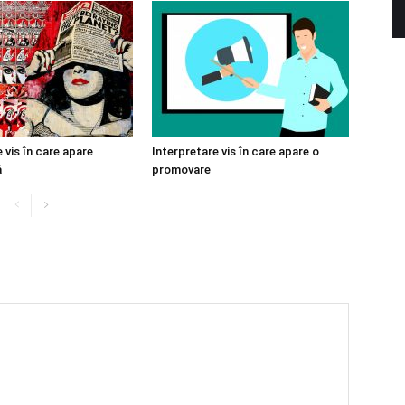
 vis în care apare
Interpretare vis în care apare o
ă
promovare