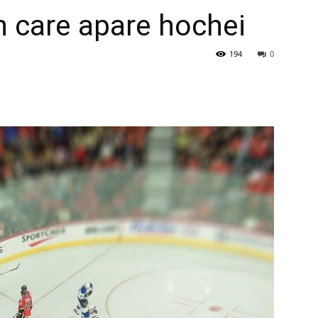
în care apare hochei
194
0