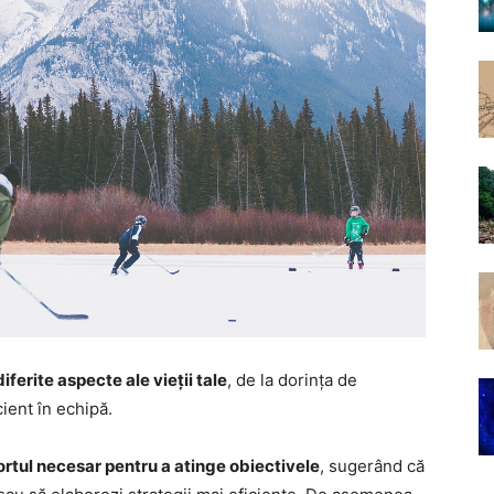
diferite aspecte ale vieții tale
, de la dorința de
cient în echipă.
ortul necesar pentru a atinge obiectivele
, sugerând că