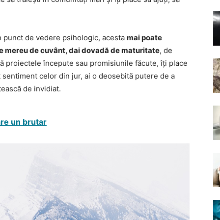
din punct de vedere psihologic, acesta
mai poate
ține mereu de cuvânt, dai dovadă de maturitate
, de
ltă proiectele începute sau promisiunile făcute, îți place
t sentiment celor din jur, ai o deosebită putere de a
etească de invidiat.
are un brutar