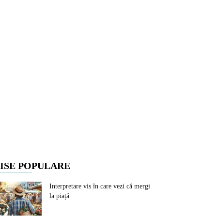
ISE POPULARE
Interpretare vis în care vezi că mergi
la piață