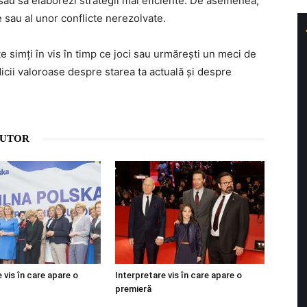
 sau să elaborezi strategii mai eficiente. De asemenea,
e sau al unor conflicte nerezolvate.
 simți în vis în timp ce joci sau urmărești un meci de
icii valoroase despre starea ta actuală și despre
AUTOR
 vis în care apare o
Interpretare vis în care apare o
premieră