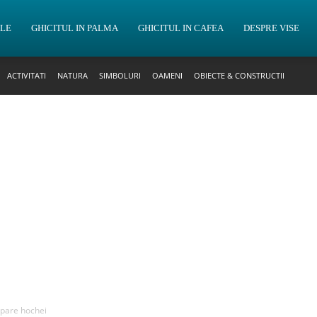
OLE
GHICITUL IN PALMA
GHICITUL IN CAFEA
DESPRE VISE
ACTIVITATI
NATURA
SIMBOLURI
OAMENI
OBIECTE & CONSTRUCTII
 apare hochei