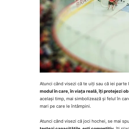
Atunci când visezi că te uiți sau că iei par
modul în care, în viața reală, îți protejezi ob
același timp, mai simbolizează și felul în car
mari pe care le întâmpini.
Atunci când visezi că joci hochei, se mai s
testezi capacitățile, ești competitiv
, îți pl