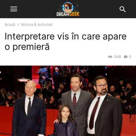
Acasă
Munca & Activitati
Interpretare vis în care apare
o premieră
348
0