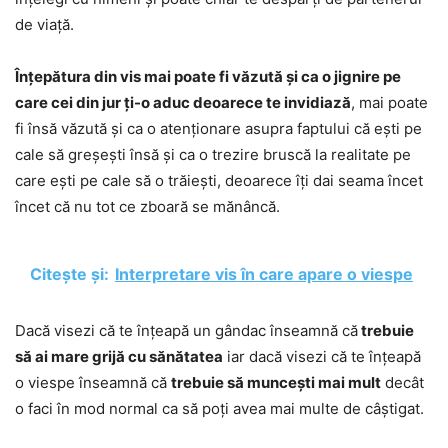
de viață.
Înțepătura din vis mai poate fi văzută și ca o jignire pe
care cei din jur ți-o aduc deoarece te invidiază
, mai poate
fi însă văzută și ca o atenționare asupra faptului că ești pe
cale să greșești însă și ca o trezire bruscă la realitate pe
care ești pe cale să o trăiești, deoarece îți dai seama încet
încet că nu tot ce zboară se mănâncă.
Citește și:
Interpretare vis în care apare o viespe
Dacă visezi că te înțeapă un gândac înseamnă că
trebuie
să ai mare grijă cu sănătatea
iar dacă visezi că te înțeapă
o viespe înseamnă că
trebuie să muncești mai mult
decât
o faci în mod normal ca să poți avea mai multe de câștigat.