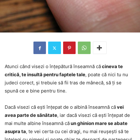
Atunci când visezi o înțepătură înseamnă că
cineva te
critică, te insultă pentru faptele tale
, poate că nici tu nu
judeci corect, și trebuie să fii tras de mânecă, să ți se
spună ce e bine pentru tine.
Dacă visezi că ești înțepat de o albină înseamnă că
vei
avea parte de sănătate
, iar dacă visezi că ești înțepat de
mai multe albine înseamnă că
un ghinion mare se abate
asupra ta
, te vei certa cu cei dragi, nu mai reușești să te
înțelegi cu nimeni și poate chiar te desparți de partenerul