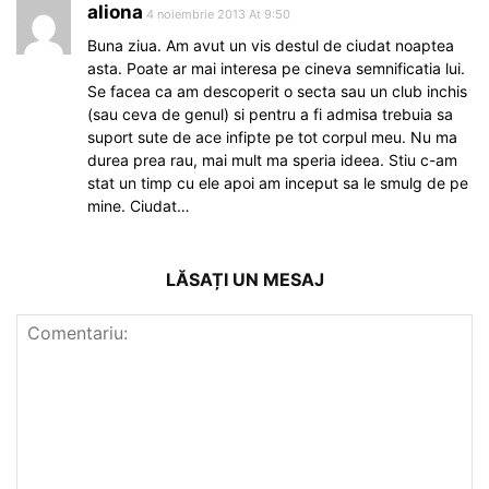
aliona
4 noiembrie 2013 At 9:50
Buna ziua. Am avut un vis destul de ciudat noaptea
asta. Poate ar mai interesa pe cineva semnificatia lui.
Se facea ca am descoperit o secta sau un club inchis
(sau ceva de genul) si pentru a fi admisa trebuia sa
suport sute de ace infipte pe tot corpul meu. Nu ma
durea prea rau, mai mult ma speria ideea. Stiu c-am
stat un timp cu ele apoi am inceput sa le smulg de pe
mine. Ciudat…
LĂSAȚI UN MESAJ