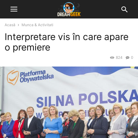
Acasă
Munca & Activitati
Interpretare vis în care apare
o premiere
824
0