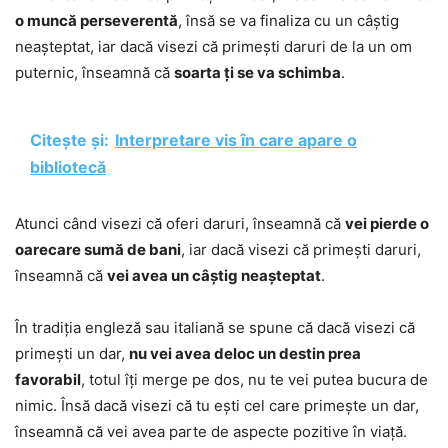
o muncă perseverentă
, însă se va finaliza cu un câștig
neașteptat, iar dacă visezi că primești daruri de la un om
puternic, înseamnă că
soarta ți se va schimba
.
Citește și:
Interpretare vis în care apare o
bibliotecă
Atunci când visezi că oferi daruri, înseamnă că
vei pierde o
oarecare sumă de bani
, iar dacă visezi că primești daruri,
înseamnă că
vei avea un câștig neașteptat
.
În tradiția engleză sau italiană se spune că dacă visezi că
primești un dar,
nu vei avea deloc un destin prea
favorabil
, totul îți merge pe dos, nu te vei putea bucura de
nimic. Însă dacă visezi că tu ești cel care primește un dar,
înseamnă că vei avea parte de aspecte pozitive în viață.