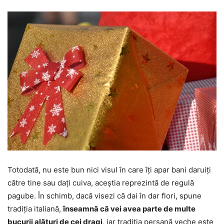
Totodată, nu este bun nici visul în care îți apar bani daruiți
către tine sau dați cuiva, aceștia reprezintă de regulă
pagube. În schimb, dacă visezi că dai în dar flori, spune
tradiția italiană,
înseamnă că vei avea parte de multe
bucurii alături de cei dragi
, iar tradiția persană veche este