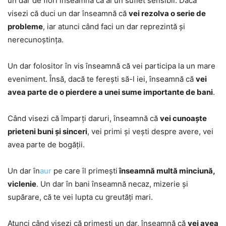
un dar de flori înseamnă că ai un suflet sensibil. Dacă
visezi că duci un dar înseamnă că
vei rezolva o serie de
probleme
, iar atunci când faci un dar reprezintă și
nerecunoștința.
Un dar folositor în vis înseamnă că vei participa la un mare
eveniment. Însă, dacă te ferești să-l iei, înseamnă că
vei
avea parte de o pierdere a unei sume importante de bani
.
Când visezi că împarți daruri, înseamnă că
vei cunoaște
prieteni buni și sinceri
, vei primi și vești despre avere, vei
avea parte de bogății.
Un dar în
aur
pe care îl primești
înseamnă multă minciună,
viclenie
. Un dar în bani înseamnă necaz, mizerie și
supărare, că te vei lupta cu greutăți mari.
Atunci când visezi că primești un dar, înseamnă că
vei avea