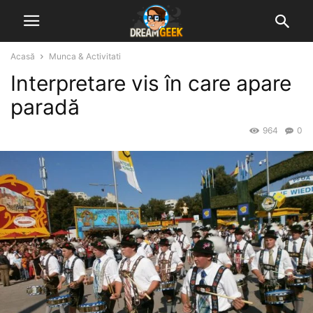
Acasă
Munca & Activitati
Interpretare vis în care apare
paradă
964
0