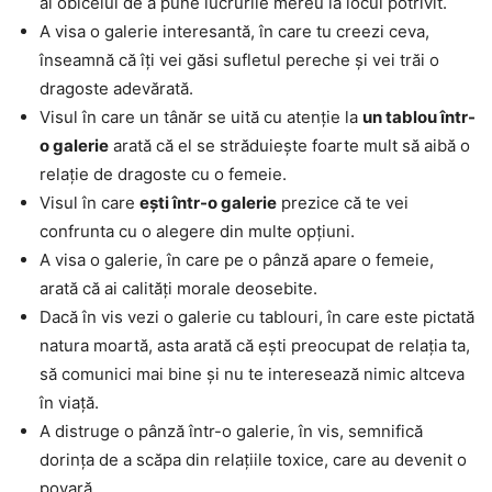
ai obiceiul de a pune lucrurile mereu la locul potrivit.
A visa o galerie interesantă, în care tu creezi ceva,
înseamnă că îți vei găsi sufletul pereche și vei trăi o
dragoste adevărată.
Visul în care un tânăr se uită cu atenție la
un tablou într-
o galerie
arată că el se străduiește foarte mult să aibă o
relație de dragoste cu o femeie.
Visul în care
ești într-o galerie
prezice că te vei
confrunta cu o alegere din multe opțiuni.
A visa o galerie, în care pe o pânză apare o femeie,
arată că ai calități morale deosebite.
Dacă în vis vezi o galerie cu tablouri, în care este pictată
natura moartă, asta arată că ești preocupat de relația ta,
să comunici mai bine și nu te interesează nimic altceva
în viață.
A distruge o pânză într-o galerie, în vis, semnifică
dorința de a scăpa din relațiile toxice, care au devenit o
povară.