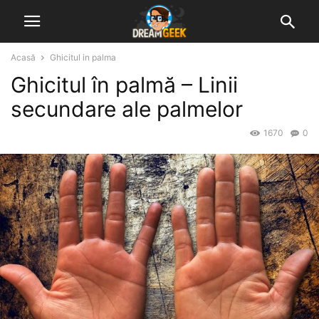
Acasă
Ghicitul in palma
Ghicitul în palmă – Linii
secundare ale palmelor
1670
0