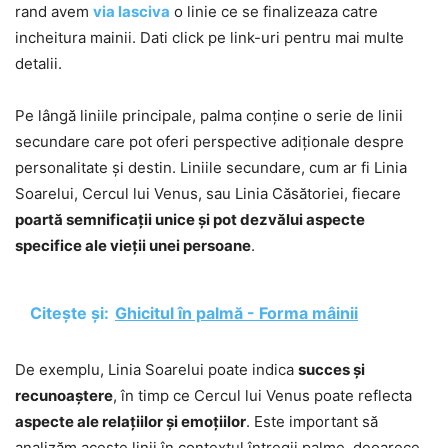
rand avem
via lasciva
o linie ce se finalizeaza catre
incheitura mainii. Dati click pe link-uri pentru mai multe
detalii.
Pe lângă liniile principale, palma conține o serie de linii
secundare care pot oferi perspective adiționale despre
personalitate și destin. Liniile secundare, cum ar fi Linia
Soarelui, Cercul lui Venus, sau Linia Căsătoriei, fiecare
poartă semnificații unice și pot dezvălui aspecte
specifice ale vieții unei persoane
.
Citește și:
Ghicitul în palmă - Forma mâinii
De exemplu, Linia Soarelui poate indica
succes și
recunoaștere
, în timp ce Cercul lui Venus poate reflecta
aspecte ale relațiilor și emoțiilor
. Este important să
analizăm aceste linii în contextul întregii palme, deoarece