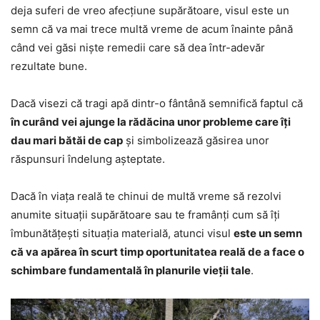
deja suferi de vreo afecțiune supărătoare, visul este un
semn că va mai trece multă vreme de acum înainte până
când vei găsi niște remedii care să dea într-adevăr
rezultate bune.
Dacă visezi că tragi apă dintr-o fântână semnifică faptul că
în curând vei ajunge la rădăcina unor probleme care îți
dau mari bătăi de cap
și simbolizează găsirea unor
răspunsuri îndelung așteptate.
Dacă în viața reală te chinui de multă vreme să rezolvi
anumite situații supărătoare sau te framânți cum să îți
îmbunătățești situația materială, atunci visul
este un semn
că va apărea în scurt timp oportunitatea reală de a face o
schimbare fundamentală în planurile vieții tale
.