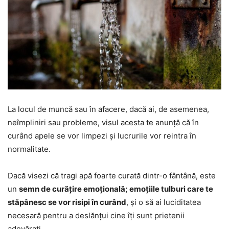
La locul de muncă sau în afacere, dacă ai, de asemenea,
neîmpliniri sau probleme, visul acesta te anunță că în
curând apele se vor limpezi și lucrurile vor reintra în
normalitate.
Dacă visezi că tragi apă foarte curată dintr-o fântână, este
un
semn de curățire emoțională; emoțiile tulburi care te
stăpânesc se vor risipi în curând
, și o să ai luciditatea
necesară pentru a deslănțui cine îți sunt prietenii
adevărați.