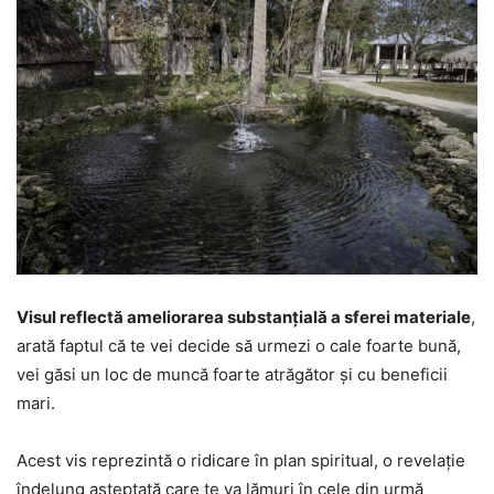
Visul reflectă ameliorarea substanțială a sferei materiale
,
arată faptul că te vei decide să urmezi o cale foarte bună,
vei găsi un loc de muncă foarte atrăgător și cu beneficii
mari.
Acest vis reprezintă o ridicare în plan spiritual, o revelație
îndelung așteptată care te va lămuri în cele din urmă