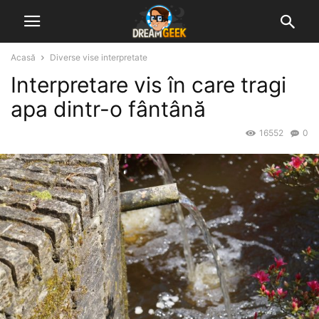
Acasă
Diverse vise interpretate
Interpretare vis în care tragi
apa dintr-o fântână
16552
0