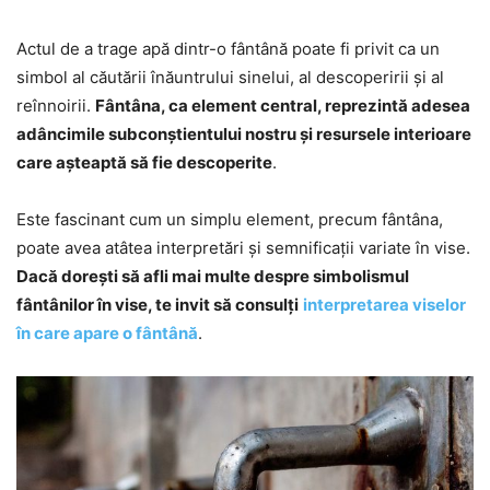
Actul de a trage apă dintr-o fântână poate fi privit ca un
simbol al căutării înăuntrului sinelui, al descoperirii și al
reînnoirii.
Fântâna, ca element central, reprezintă adesea
adâncimile subconștientului nostru și resursele interioare
care așteaptă să fie descoperite
.
Este fascinant cum un simplu element, precum fântâna,
poate avea atâtea interpretări și semnificații variate în vise.
Dacă dorești să afli mai multe despre simbolismul
fântânilor în vise, te invit să consulți
interpretarea viselor
în care apare o fântână
.