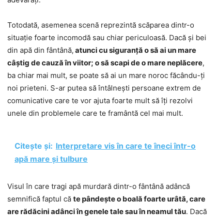
Totodată, asemenea scenă reprezintă scăparea dintr-o
situație foarte incomodă sau chiar periculoasă. Dacă și bei
din apă din fântână,
atunci cu siguranță o să ai un mare
câștig de cauză în viitor; o să scapi de o mare neplăcere
,
ba chiar mai mult, se poate să ai un mare noroc făcându-ți
noi prieteni. S-ar putea să întâlnești persoane extrem de
comunicative care te vor ajuta foarte mult să îți rezolvi
unele din problemele care te framântă cel mai mult.
Citește și:
Interpretare vis în care te îneci într-o
apă mare și tulbure
Visul în care tragi apă murdară dintr-o fântână adâncă
semnifică faptul că
te pândește o boală foarte urâtă, care
are rădăcini adânci în genele tale sau în neamul tău
. Dacă