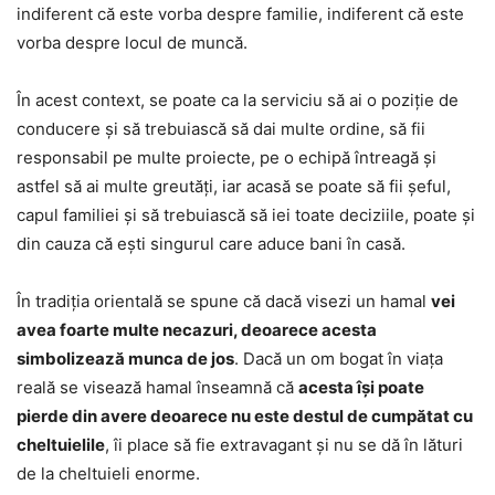
indiferent că este vorba despre familie, indiferent că este
vorba despre locul de muncă.
În acest context, se poate ca la serviciu să ai o poziție de
conducere și să trebuiască să dai multe ordine, să fii
responsabil pe multe proiecte, pe o echipă întreagă și
astfel să ai multe greutăți, iar acasă se poate să fii șeful,
capul familiei și să trebuiască să iei toate deciziile, poate și
din cauza că ești singurul care aduce bani în casă.
În tradiția orientală se spune că dacă visezi un hamal
vei
avea foarte multe necazuri, deoarece acesta
simbolizează munca de jos
. Dacă un om bogat în viața
reală se visează hamal înseamnă că
acesta își poate
pierde din avere deoarece nu este destul de cumpătat cu
cheltuielile
, îi place să fie extravagant și nu se dă în lături
de la cheltuieli enorme.