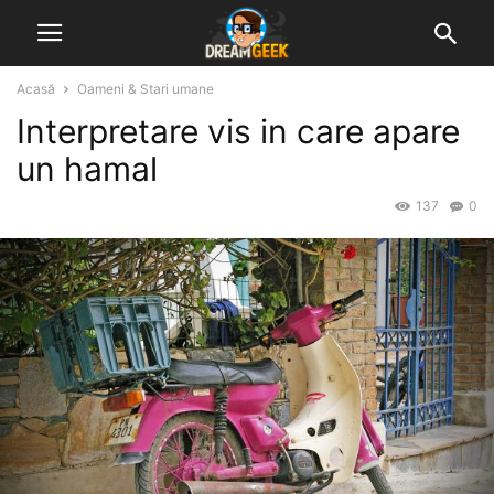
Acasă
Oameni & Stari umane
Interpretare vis in care apare
un hamal
137
0