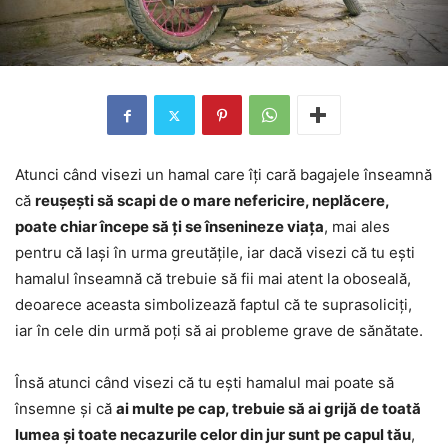
Atunci când visezi un hamal care îți cară bagajele înseamnă
că
reușești să scapi de o mare nefericire, neplăcere,
poate chiar începe să ți se însenineze viața
, mai ales
pentru că lași în urma greutățile, iar dacă visezi că tu ești
hamalul înseamnă că trebuie să fii mai atent la oboseală,
deoarece aceasta simbolizează faptul că te suprasoliciți,
iar în cele din urmă poți să ai probleme grave de sănătate.
Însă atunci când visezi că tu ești hamalul mai poate să
însemne și că
ai multe pe cap, trebuie să ai grijă de toată
lumea și toate necazurile celor din jur sunt pe capul tău
,