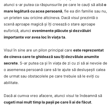
atunci s-ar putea ca răspunsurile pe care le cauți să aibă
o
mare legătură cu acea persoană
, fie ea din familie sau nu,
un prieten sau oricine altcineva. Dacă visul prezintă o
scenă aproape magică și îți creează o stare aproape
euforică, atunci
evenimente plăcute și dezvăluiri
importante vor avea loc în viața ta
.
Visul în sine are un pilon principal care
este reprezentat
de cineva care te ghidează sau îți dezvăluie anumite
secrete
. S-ar putea ca și în viața de zi cu zi să ai nevoie de
o asemenea persoană care să te ajute să deslușești calea
de urmat sau obstacolele pe care trebuie să le eviți cu
abilitate.
Dacă ai cumva vreo afacere, atunci visul te îndeamnă să
cugeti mai mult timp la pașii pe care îi ai de făcut
.