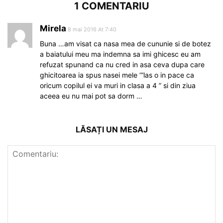
1 COMENTARIU
Mirela
8 mai 2016 At 7:40
Buna …am visat ca nasa mea de cununie si de botez
a baiatului meu ma indemna sa imi ghicesc eu am
refuzat spunand ca nu cred in asa ceva dupa care
ghicitoarea ia spus nasei mele ‘”las o in pace ca
oricum copilul ei va muri in clasa a 4 ” si din ziua
aceea eu nu mai pot sa dorm …
LĂSAȚI UN MESAJ