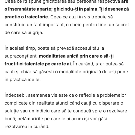
Ceea ce îți spune ghicitoarea sau persoana respectivă
are
o însemnătate aparte; ghicindu-ți în palma, îți desenează
practic o traiectorie
. Ceea ce auzi în vis trebuie să
constituie un fapt important, o cheie pentru tine, un secret
de care să ai grijă.
În același timp, poate să prevadă accesul tău la
supraconștient,
modalitatea unică prin care o să-ți
fructifici talentele pe care le ai
. În curând, s-ar putea să
cauți și chiar să găsești o modalitate originală de a-ți pune
în practică ideile.
Îndeosebi, asemenea vis este ca o reflexie a problemelor
complicate din realitate atunci când cauți cu disperare o
soluție sau un indiciu care să te conducă spre o rezolvare
bună; nelămuririle pe care le ai acum își vor găsi
rezolvarea în curând.