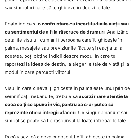
sau simboluri care să te ghideze în deciziile tale.
Poate indica și
o confruntare cu incertitudinile vieții sau
cu sentimentul de a fi la răscruce de drumuri
. Analizând
detaliile visului, cum ar fi persoana care îți ghicește în
palmă, mesajele sau previziunile făcute și reacția ta la
acestea, poți obține indicii despre modul în care te
raportezi la ideea de destin, la alegerile tale de viață și la
modul în care percepți viitorul.
Visul în care cineva îți ghiceste în palma este unul plin de
semnificații nebanuite, trebuie să
acorzi mare atenție la
ceea ce ți se spune în vis, pentru că s-ar putea să
reprezinte cheia întregii afaceri
. Un singur amănunt sau
simbol se poate să fie răspunsul la toate întrebările tale.
Dacă visezi că cineva cunoscut ție îți ghiceste în palma,