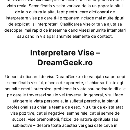
viata reala. Semnificatia viselor variaza de la un popor la altul,
de la o cultura la alta, fapt pentru care dictionarul de
interpretare vise pe care ti-l propunem include mai multe tipuri
de explicatii si interpretari. Clasificarea viselor te va ajuta sa
descoperi mai rapid ce inseamna cand visezi anumite intamplari
sau cand in vis apar anumite elemente de context.
Interpretare Vise –
DreamGeek.ro
Uneori, dictionarul de vise DreamGeek.ro te va ajuta sa percepi
semnificatia visului, dincolo de aparente, si chiar sa-ti intelegi
anumite emotii puternice, probleme in viata sau perioade dificile
pe care le traversezi sau le vei traversa. In general, visul face
atingere la viata personala, la sufletul pereche, la planul
profesional sau chiar la teama de esec. Nu uita ca exista atat
vise pozitive, cat si negative, semne rele, cat si semne de
succes, vise premonitorii, fizice, de natura spirituala sau
subiective – despre toate acestea vei gasi cate ceva in