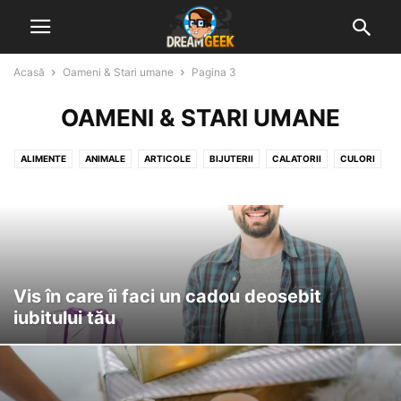
Acasă
Oameni & Stari umane
Pagina 3
OAMENI & STARI UMANE
ALIMENTE
ANIMALE
ARTICOLE
BIJUTERII
CALATORII
CULORI
DIVERSE VISE INTERPRETATE
GHICITUL IN CAFEA
GHICITUL IN PALMA
MUNCA & ACTIVITATI
NATURA
NUMERE, LITERE & SEMNE
OAMENI & STARI UMANE
OBIECTE & CONSTRUCTII
Vis în care îi faci un cadou deosebit
iubitului tău