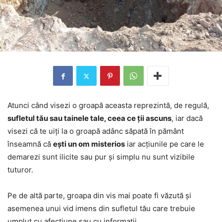
Atunci când visezi o groapă aceasta reprezintă, de regulă,
sufletul tău sau tainele tale, ceea ce ții ascuns
, iar dacă
visezi că te uiți la o groapă adânc săpată în pământ
înseamnă că
ești un om misterios
iar acțiunile pe care le
demarezi sunt ilicite sau pur și simplu nu sunt vizibile
tuturor.
Pe de altă parte, groapa din vis mai poate fi văzută și
asemenea unui vid imens din sufletul tău care trebuie
umplut cu afecțiune sau cu informații.