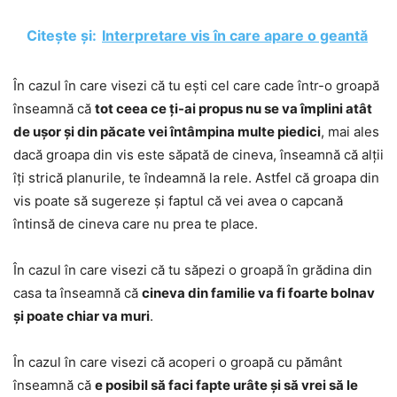
Citește și:
Interpretare vis în care apare o geantă
În cazul în care visezi că tu ești cel care cade într-o groapă
înseamnă că
tot ceea ce ți-ai propus nu se va împlini atât
de ușor și din păcate vei întâmpina multe piedici
, mai ales
dacă groapa din vis este săpată de cineva, înseamnă că alții
îți strică planurile, te îndeamnă la rele. Astfel că groapa din
vis poate să sugereze și faptul că vei avea o capcană
întinsă de cineva care nu prea te place.
În cazul în care visezi că tu săpezi o groapă în grădina din
casa ta înseamnă că
cineva din familie va fi foarte bolnav
și poate chiar va muri
.
În cazul în care visezi că acoperi o groapă cu pământ
înseamnă că
e posibil să faci fapte urâte și să vrei să le