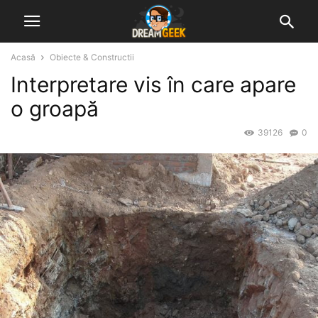
Acasă
Obiecte & Constructii
Interpretare vis în care apare
o groapă
39126
0