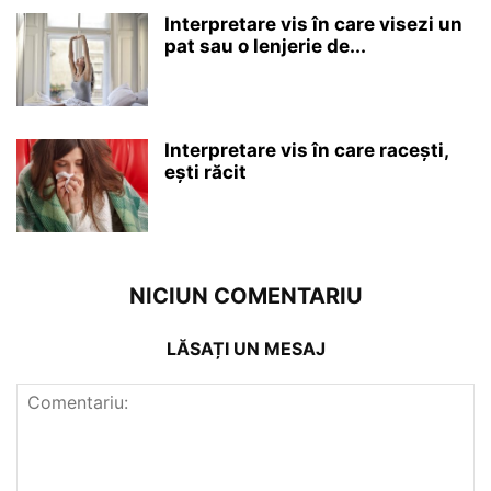
Interpretare vis în care visezi un
pat sau o lenjerie de...
Interpretare vis în care racești,
ești răcit
NICIUN COMENTARIU
LĂSAȚI UN MESAJ