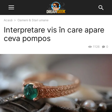
Acasă
Oameni & Stari umane
Interpretare vis în care apare
ceva pompos
1126
0