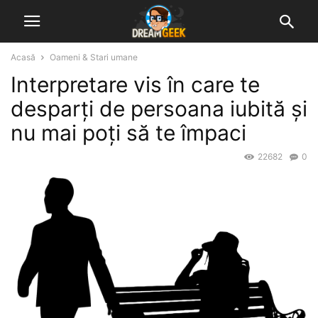
Acasă
Oameni & Stari umane
Interpretare vis în care te
desparți de persoana iubită și
nu mai poți să te împaci
22682
0