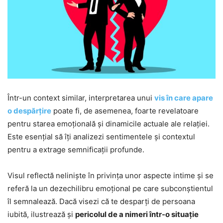
Într-un context similar, interpretarea unui
vis în care apare
o despărțire
poate fi, de asemenea, foarte revelatoare
pentru starea emoțională și dinamicile actuale ale relației.
Este esențial să îți analizezi sentimentele și contextul
pentru a extrage semnificații profunde.
Visul reflectă neliniște în privința unor aspecte intime și se
referă la un dezechilibru emoțional pe care subconștientul
îl semnalează. Dacă visezi că te desparți de persoana
iubită, ilustrează și
pericolul de a nimeri într-o situație