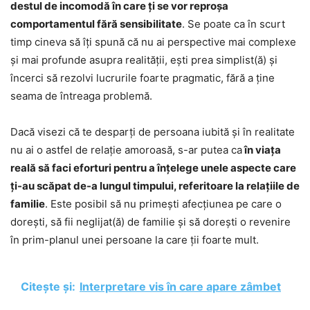
destul de incomodă în care ți se vor reproșa
comportamentul fără sensibilitate
. Se poate ca în scurt
timp cineva să îți spună că nu ai perspective mai complexe
și mai profunde asupra realității, ești prea simplist(ă) și
încerci să rezolvi lucrurile foarte pragmatic, fără a ține
seama de întreaga problemă.
Dacă visezi că te desparți de persoana iubită și în realitate
nu ai o astfel de relație amoroasă, s-ar putea ca
în viața
reală să faci eforturi pentru a înțelege unele aspecte care
ți-au scăpat de-a lungul timpului, referitoare la relațiile de
familie
. Este posibil să nu primești afecțiunea pe care o
dorești, să fii neglijat(ă) de familie și să dorești o revenire
în prim-planul unei persoane la care ții foarte mult.
Citește și:
Interpretare vis în care apare zâmbet