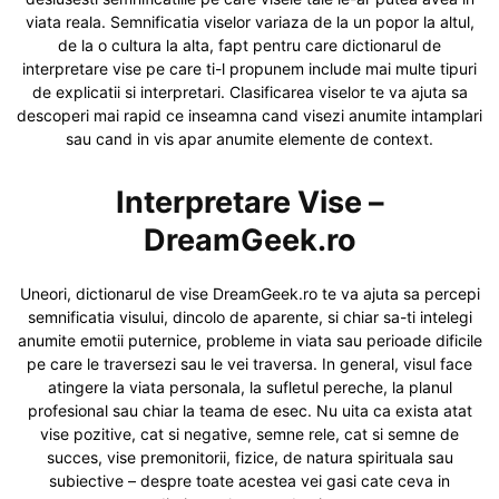
viata reala. Semnificatia viselor variaza de la un popor la altul,
de la o cultura la alta, fapt pentru care dictionarul de
interpretare vise pe care ti-l propunem include mai multe tipuri
de explicatii si interpretari. Clasificarea viselor te va ajuta sa
descoperi mai rapid ce inseamna cand visezi anumite intamplari
sau cand in vis apar anumite elemente de context.
Interpretare Vise –
DreamGeek.ro
Uneori, dictionarul de vise DreamGeek.ro te va ajuta sa percepi
semnificatia visului, dincolo de aparente, si chiar sa-ti intelegi
anumite emotii puternice, probleme in viata sau perioade dificile
pe care le traversezi sau le vei traversa. In general, visul face
atingere la viata personala, la sufletul pereche, la planul
profesional sau chiar la teama de esec. Nu uita ca exista atat
vise pozitive, cat si negative, semne rele, cat si semne de
succes, vise premonitorii, fizice, de natura spirituala sau
subiective – despre toate acestea vei gasi cate ceva in