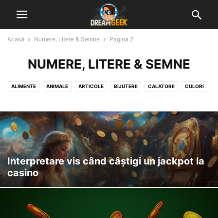
Acasă
Numere, Litere & Semne
Pagina 2
NUMERE, LITERE & SEMNE
ALIMENTE
ANIMALE
ARTICOLE
BIJUTERII
CALATORII
CULORI
DIVERSE VISE INTERPRETATE
GHICITUL IN CAFEA
GHICITUL IN PALMA
MUNCA & ACTIVITATI
NATURA
NUMERE, LITERE & SEMNE
OAMENI & STARI UMANE
OBIECTE & CONSTRUCTII
Interpretare vis când câștigi un jackpot la
casino