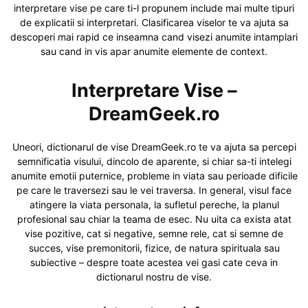
interpretare vise pe care ti-l propunem include mai multe tipuri
de explicatii si interpretari. Clasificarea viselor te va ajuta sa
descoperi mai rapid ce inseamna cand visezi anumite intamplari
sau cand in vis apar anumite elemente de context.
Interpretare Vise –
DreamGeek.ro
Uneori, dictionarul de vise DreamGeek.ro te va ajuta sa percepi
semnificatia visului, dincolo de aparente, si chiar sa-ti intelegi
anumite emotii puternice, probleme in viata sau perioade dificile
pe care le traversezi sau le vei traversa. In general, visul face
atingere la viata personala, la sufletul pereche, la planul
profesional sau chiar la teama de esec. Nu uita ca exista atat
vise pozitive, cat si negative, semne rele, cat si semne de
succes, vise premonitorii, fizice, de natura spirituala sau
subiective – despre toate acestea vei gasi cate ceva in
dictionarul nostru de vise.