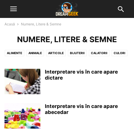
Acasă
Numere, Litere & Semne
NUMERE, LITERE & SEMNE
ALIMENTE
ANIMALE
ARTICOLE
BIJUTERII
CALATORII
CULORI
DIVERSE VISE INTERPRETATE
GHICITUL IN CAFEA
GHICITUL IN PALMA
MUNCA & ACTIVITATI
NATURA
NUMERE, LITERE & SEMNE
Interpretare vis în care apare
dictare
OAMENI & STARI UMANE
OBIECTE & CONSTRUCTII
Interpretare vis în care apare
abecedar