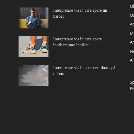
Ob
Interpretare vis în care apare un
O
bărbat
Ar
Mu
Interpretare vis în care apare
A
încălțăminte/ încălțat
N
u
A
Interpretare vis în care vezi doar apă
tulbure
Sp
n
P