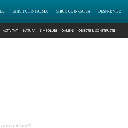
OLE
GHICITUL IN PALMA
GHICITUL IN CAFEA
DESPRE VISE
ACTIVITATI
NATURA
SIMBOLURI
OAMENI
OBIECTE & CONSTRUCTII
n care apare litera W