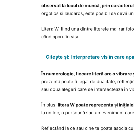
observat la locul de muncă, prin caracterul
orgolios și laudăros, este posibil să devii un
Litera W, fiind una dintre literele mai rar fo
când apare în vise.
Citește și:
Interpretare vis în care ap
În numerologie, fiecare literă are o vibrare
prezentă poate fi legat de dualitate, reflec
sau două alegeri care se intersectează în via
În plus,
litera W poate reprezenta și inițiale
la un loc, o persoană sau un eveniment care 
Reflectând la ce sau cine te poate asocia cu a