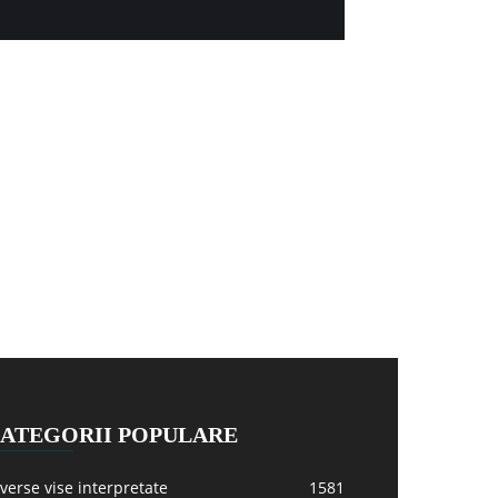
ATEGORII POPULARE
verse vise interpretate
1581