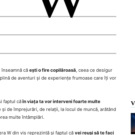
is, înseamnă că
ești o fire copilăroasă
, ceea ce desigur
 plină de aventuri și de experiențe frumoase care îți vor
i faptul că
în viața ta vor interveni foarte multe
V
 și de împrejurări, de relații, la locul de muncă, arătând
 prea multe întâmplări.
era W din vis reprezintă și faptul că
vei reuși să te faci