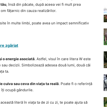
 tău
, însă din păcate, după aceea vei fi mult prea
 om fățarnic din cauza realizărilor.
losite în multe limbi, poate avea un impact semnificativ
are zgâriat
 și o energie asociată
. Astfel, visul în care litera W este
ție sau decizii. Simbolizează adesea două lumi, două căi
ța ta.
le cuiva sau ceva din viața ta reală
. Poate fi o referință
îți ocupă gândurile.
ceastă literă în viața ta de zi cu zi, te poate ajuta să