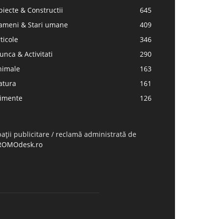
iecte & Constructii
645
ameni & Stari umane
409
ticole
346
nca & Activitati
290
nimale
163
atura
161
limente
126
ații publicitare / reclamă administrată de
ROMOdesk.ro