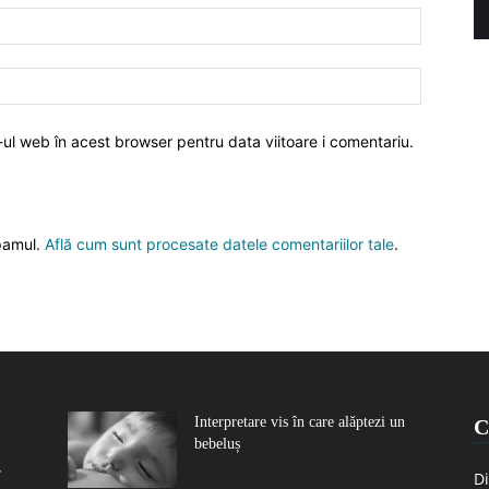
-ul web în acest browser pentru data viitoare i comentariu.
spamul.
Află cum sunt procesate datele comentariilor tale
.
Interpretare vis în care alăptezi un
C
bebeluș
r
Di