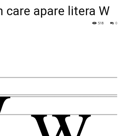
n care apare litera W
518
0