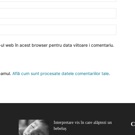
-ul web în acest browser pentru data viitoare i comentariu.
spamul.
Află cum sunt procesate datele comentariilor tale
.
Interpretare vis în care alăptezi un
C
bebeluș