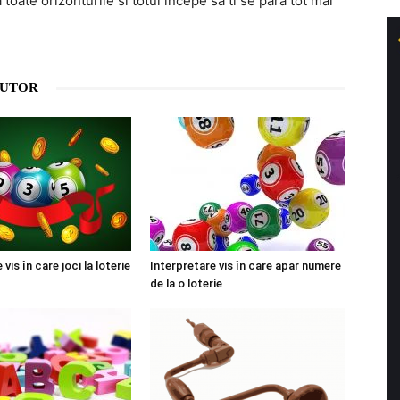
 toate orizonturile si totul incepe sa ti se para tot mai
AUTOR
vis în care joci la loterie
Interpretare vis în care apar numere
de la o loterie