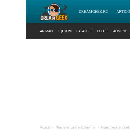
DreamGeek.ro
DREAMGEEK.RO
ARTIC
ANIMALE
BIJUTERII
CALATORII
CULORI
ALIMENTE
Acasă
Numere, Litere & Semne
Interpretare visel