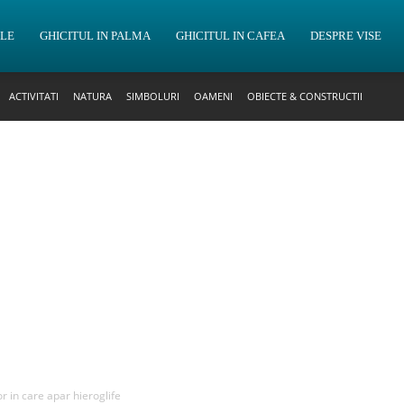
OLE
GHICITUL IN PALMA
GHICITUL IN CAFEA
DESPRE VISE
ACTIVITATI
NATURA
SIMBOLURI
OAMENI
OBIECTE & CONSTRUCTII
or in care apar hieroglife