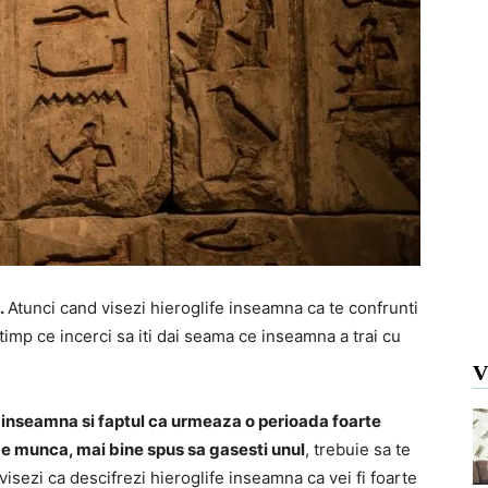
e.
Atunci cand visezi hieroglife inseamna ca te confrunti
n timp ce incerci sa iti dai seama ce inseamna a trai cu
V
fe inseamna si faptul ca urmeaza o perioada foarte
c de munca, mai bine spus sa gasesti unul
, trebuie sa te
 visezi ca descifrezi hieroglife inseamna ca vei fi foarte