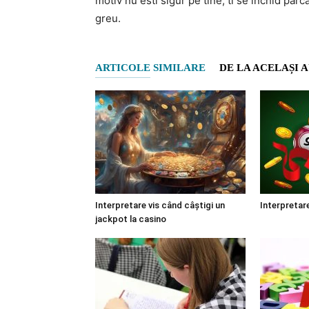
motiv nu esti sigur pe tine, ti se inchid parca
greu.
ARTICOLE SIMILARE
DE LA ACELAȘI 
Interpretare vis când câștigi un
Interpretare 
jackpot la casino