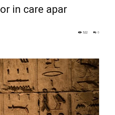
lor in care apar
522
0