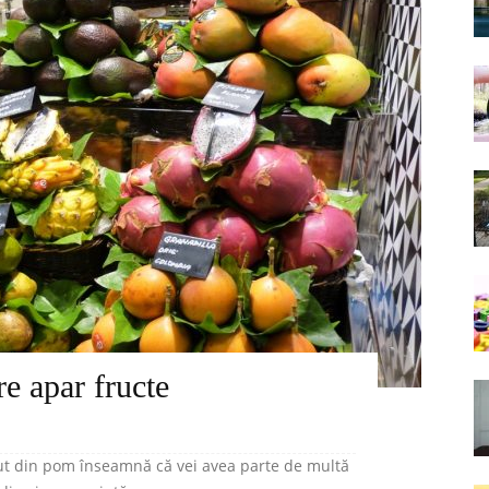
re apar fructe
zut din pom înseamnă că vei avea parte de multă