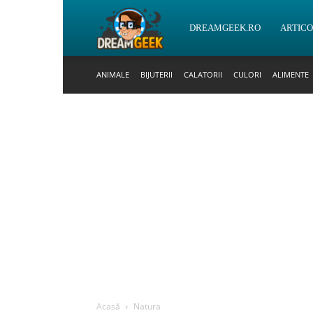
DreamGeek.ro
DREAMGEEK.RO
ARTIC
ANIMALE
BIJUTERII
CALATORII
CULORI
ALIMENTE
Acasă
Natura