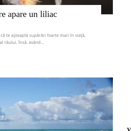
re apare un liliac
că te așteaptă supărări foarte mari în viață,
al răului. Însă, având...
V