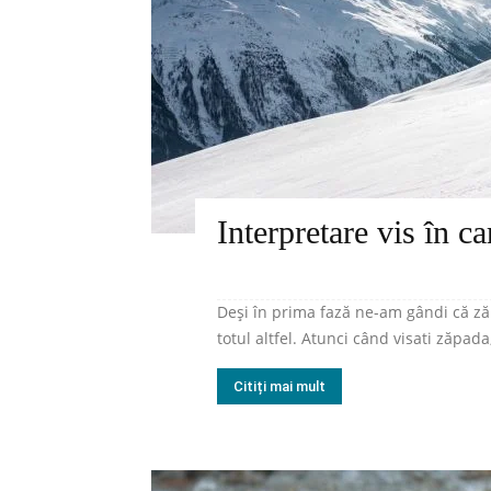
Interpretare vis în c
Deși în prima fază ne-am gândi că zăp
totul altfel. Atunci când visati zăpada
Citiți mai mult