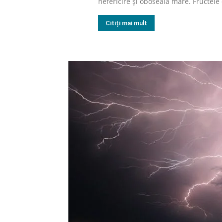
nefericire și oboseală mare. Fructele 
Citiți mai mult