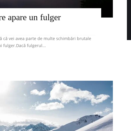
are apare un fulger
ă că vei avea parte de multe schimbări brutale
i fulger.Dacă fulgerul...