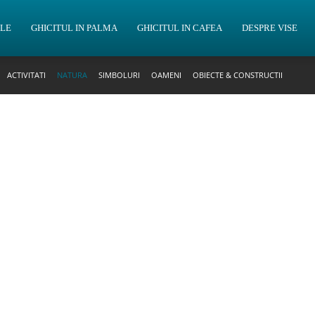
OLE
GHICITUL IN PALMA
GHICITUL IN CAFEA
DESPRE VISE
ACTIVITATI
NATURA
SIMBOLURI
OAMENI
OBIECTE & CONSTRUCTII