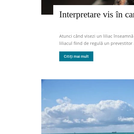
Interpretare vis în ca
Atunci când visezi un liliac înseamnă 
liliacul fiind de regulă un prevestitor 
Citiți mai mult