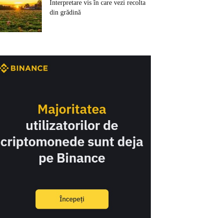
Interpretare vis în care vezi recolta
din grădină