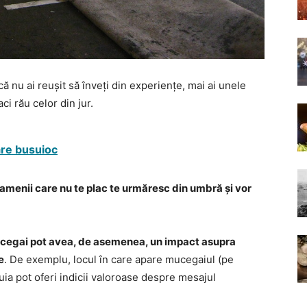
ncă nu ai reușit să înveți din experiențe, mai ai unele
aci rău celor din jur.
are busuioc
amenii care nu te plac te urmăresc din umbră și vor
ucegai pot avea, de asemenea, un impact asupra
e
. De exemplu, locul în care apare mucegaiul (pe
uia pot oferi indicii valoroase despre mesajul