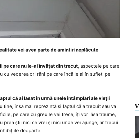
realitate vei avea parte de amintiri neplăcute
.
i pe care nu le-ai învățat din trecut
, aspectele pe care
lu cu vederea ori răni pe care încă le ai în suflet, pe
ptul că ai lăsat în urmă unele întâmplări ale vieții
V
tine, însă mai reprezintă și faptul că a trebuit sau va
icile, pe care cu greu le vei trece, îți vor lăsa traume,
u prea știi nici ce vrei și nici unde vei ajunge; ar trebui
inhibițiile deoparte.