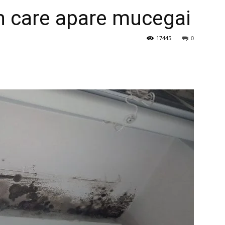
în care apare mucegai
17445
0