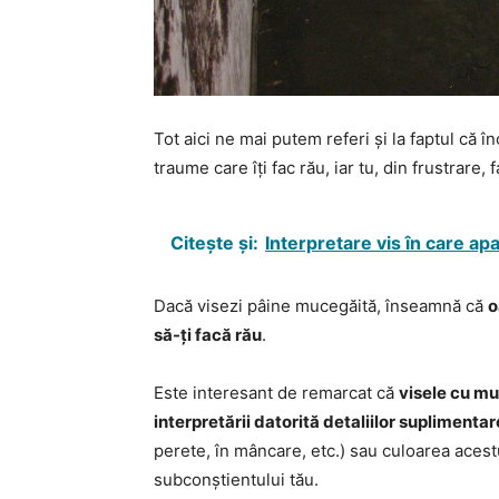
Tot aici ne mai putem referi și la faptul că î
traume care îți fac rău, iar tu, din frustrare, f
Citește și:
Interpretare vis în care ap
Dacă visezi pâine mucegăită, înseamnă că
o
să-ți facă rău
.
Este interesant de remarcat că
visele cu m
interpretării datorită detaliilor suplimentar
perete, în mâncare, etc.) sau culoarea acest
subconștientului tău.