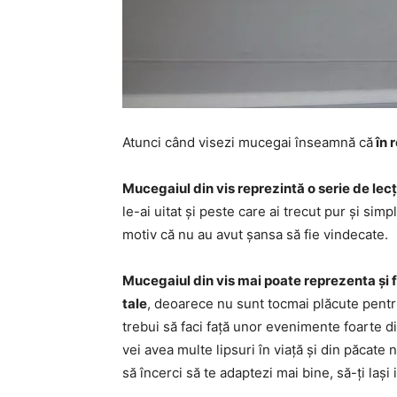
Atunci când visezi mucegai înseamnă că
în 
Mucegaiul din vis reprezintă o serie de lecți
le-ai uitat și peste care ai trecut pur și simp
motiv că nu au avut șansa să fie vindecate.
Mucegaiul din vis mai poate reprezenta și fa
tale
, deoarece nu sunt tocmai plăcute pentru 
trebui să faci față unor evenimente foarte dif
vei avea multe lipsuri în viață și din păcate n
să încerci să te adaptezi mai bine, să-ți lași 