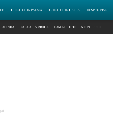
OLE
GHICITUL IN PALMA
GHICITUL IN CAFEA
DESPRE VISE
ACTIVITATI
NATURA
SIMBOLURI
OAMENI
OBIECTE & CONSTRUCTII
gai