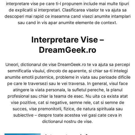
interpretare vise pe care ti-l propunem include mai multe tipuri
de explicatii si interpretari. Clasificarea viselor te va ajuta sa
descoperi mai rapid ce inseamna cand visezi anumite intamplari
sau cand in vis apar anumite elemente de context.
Interpretare Vise –
DreamGeek.ro
Uneori, dictionarul de vise DreamGeek.ro te va ajuta sa percepi
semnificatia visului, dincolo de aparente, si chiar sa-ti intelegi
anumite emotii puternice, probleme in viata sau perioade dificile
pe care le traversezi sau le vei traversa. In general, visul face
atingere la viata personala, la sufletul pereche, la planul
profesional sau chiar la teama de esec. Nu uita ca exista atat
vise pozitive, cat si negative, semne rele, cat si semne de
succes, vise premonitorii, fizice, de natura spirituala sau
subiective – despre toate acestea vei gasi cate ceva in
dictionarul nostru de vise.