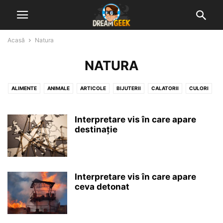
Acasă
Natura
NATURA
ALIMENTE
ANIMALE
ARTICOLE
BIJUTERII
CALATORII
CULORI
DIVERSE VISE INTERPRETATE
GHICITUL IN CAFEA
GHICITUL IN PALMA
MUNCA & ACTIVITATI
NATURA
NUMERE, LITERE & SEMNE
Interpretare vis în care apare
destinație
OAMENI & STARI UMANE
OBIECTE & CONSTRUCTII
Interpretare vis în care apare
ceva detonat