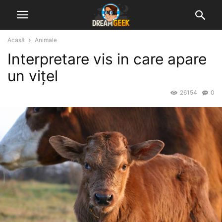
Acasă
Animale
Interpretare vis in care apare
un vițel
26154
0