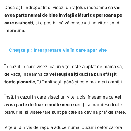
Dacă ești îndrăgostit și visezi un vițelus înseamnă că
vei
avea parte numai de bine în viață alături de persoana pe
care o iubești
, și e posibil să vă construiți un viitor solid
împreună.
Citește și:
Interpretare vis în care apar vite
În cazul în care visezi că un vițel este alăptat de mama sa,
de vaca, înseamnă că
vei reuși să îți duci la bun sfârșit
toate planurile
, îți împlinești până și cele mai mari ambiții.
Însă, în cazul în care visezi un vițel ucis, înseamnă că
vei
avea parte de foarte multe necazuri
, ți se naruiesc toate
planurile, și visele tale sunt pe cale să devină praf de stele.
Vițelul din vis de regulă aduce numai bucurii celor cărora