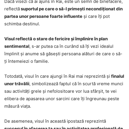
Dacă visezi că ai ajuns în Rai, este un semn de binefacere,
reflectă
suportul pe care o să-l primești necondiționat din
partea unor persoane foarte influente
și care îți pot
schimba destinul.
Visul reflectă o stare de fericire și împlinire în plan
sentimental
, s-ar putea ca în curând să îți vezi idealul
împlinit și anume să găsești persoana alături de care o să-
ți întemeiezi o familie.
Totodată, visul în care ajungi în Rai mai reprezintă și
finalul
unor trăvălii
, simbolizează faptul că în scurtă vreme munci
sau activități grele și nefolositoare vor lua sfârșit, te vei
elibera de apasarea unor sarcini care îți îngreunau peste
măsură viața.
De asemenea, visul în această ipostază reprezintă
succesul în afacerea ta sau în activitatea profesională de