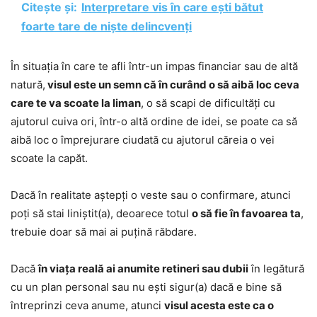
Citește și:
Interpretare vis în care ești bătut
foarte tare de niște delincvenți
În situația în care te afli într-un impas financiar sau de altă
natură,
visul este un semn că în curând o să aibă loc ceva
care te va scoate la liman
, o să scapi de dificultăți cu
ajutorul cuiva ori, într-o altă ordine de idei, se poate ca să
aibă loc o împrejurare ciudată cu ajutorul căreia o vei
scoate la capăt.
Dacă în realitate aștepți o veste sau o confirmare, atunci
poți să stai liniștit(a), deoarece totul
o să fie în favoarea ta
,
trebuie doar să mai ai puțină răbdare.
Dacă
în viața reală ai anumite retineri sau dubii
în legătură
cu un plan personal sau nu ești sigur(a) dacă e bine să
întreprinzi ceva anume, atunci
visul acesta este ca o