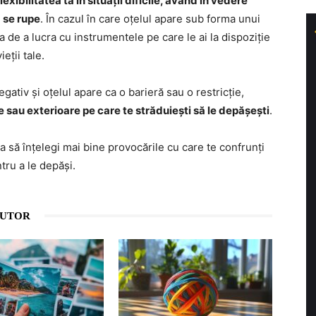
lexibilitatea ta în situații dificile, având în vedere
a se rupe
. În cazul în care oțelul apare sub forma unui
 de a lucra cu instrumentele pe care le ai la dispoziție
eții tale.
gativ și oțelul apare ca o barieră sau o restricție,
 sau exterioare pe care te străduiești să le depășești
.
a să înțelegi mai bine provocările cu care te confrunți
tru a le depăși.
AUTOR