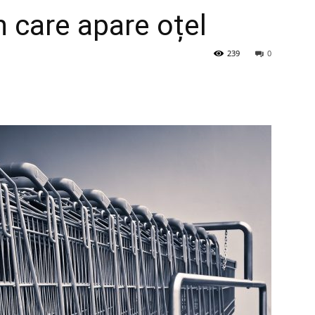
în care apare oțel
239
0