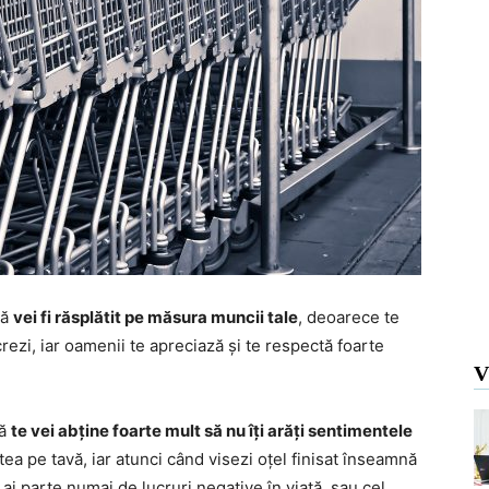
că
vei fi răsplătit pe măsura muncii tale
, deoarece te
crezi, iar oamenii te apreciază și te respectă foarte
V
că
te vei abține foarte mult să nu îți arăți sentimentele
ostea pe tavă, iar atunci când visezi oțel finisat înseamnă
ă ai parte numai de lucruri negative în viață, sau cel