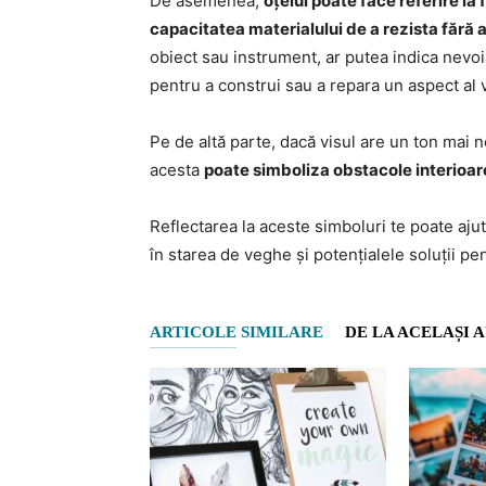
De asemenea,
oțelul poate face referire la f
capacitatea materialului de a rezista fără 
obiect sau instrument, ar putea indica nevoia
pentru a construi sau a repara un aspect al vi
Pe de altă parte, dacă visul are un ton mai ne
acesta
poate simboliza obstacole interioare
Reflectarea la aceste simboluri te poate ajut
în starea de veghe și potențialele soluții pen
ARTICOLE SIMILARE
DE LA ACELAȘI 