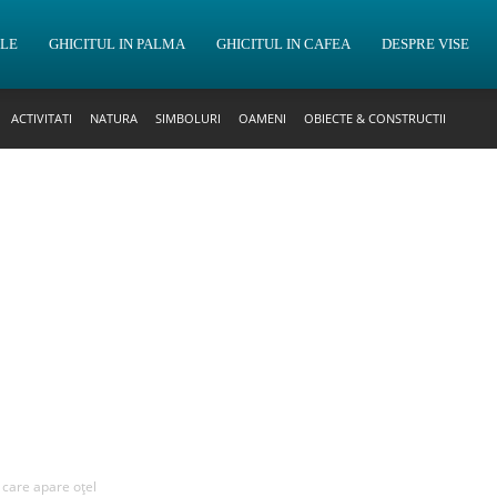
OLE
GHICITUL IN PALMA
GHICITUL IN CAFEA
DESPRE VISE
ACTIVITATI
NATURA
SIMBOLURI
OAMENI
OBIECTE & CONSTRUCTII
n care apare oțel