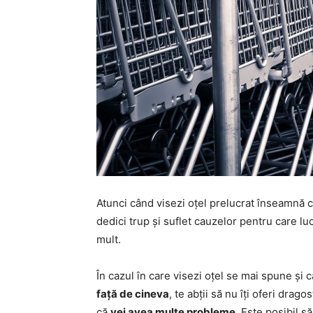
Atunci când visezi oțel prelucrat înseamnă 
dedici trup și suflet cauzelor pentru care lu
mult.
În cazul în care visezi oțel se mai spune și 
față de cineva
, te abții să nu îți oferi drag
că
vei avea multe probleme
. Este posibil s