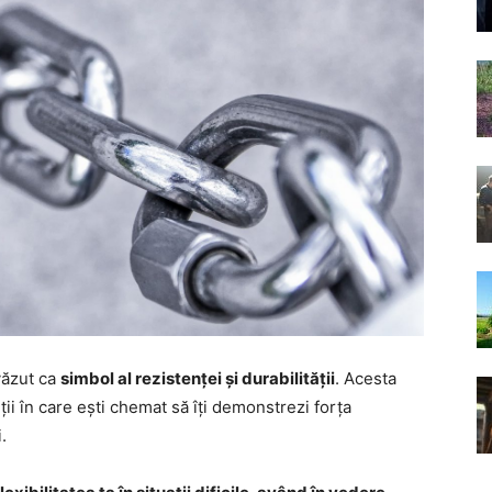
văzut ca
simbol al rezistenței și durabilității
. Acesta
ții în care ești chemat să îți demonstrezi forța
.