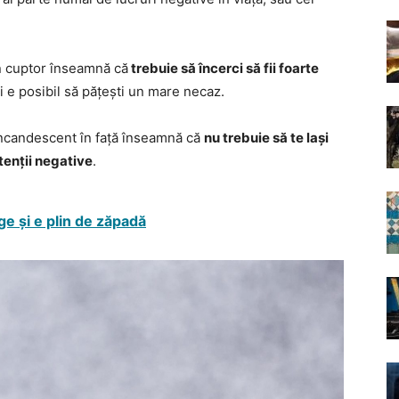
în cuptor înseamnă că
trebuie să încerci să fii foarte
ci e posibil să pățești un mare necaz.
l incandescent în față înseamnă că
nu trebuie să te lași
tenții negative
.
ge și e plin de zăpadă