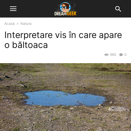
Acasă
Natura
Interpretare vis în care apare
o băltoaca
960
0