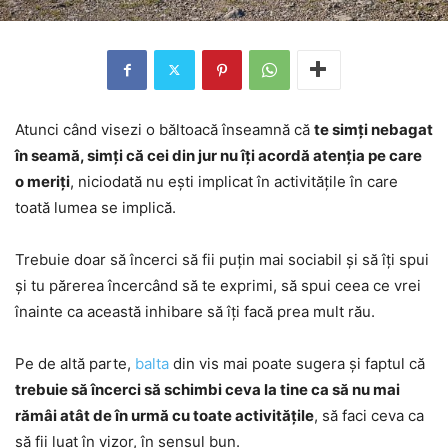
Atunci când visezi o băltoacă înseamnă că
te simți nebagat
în seamă, simți că cei din jur nu îți acordă atenția pe care
o meriți
, niciodată nu ești implicat în activitățile în care
toată lumea se implică.
Trebuie doar să încerci să fii puțin mai sociabil și să îți spui
și tu părerea încercând să te exprimi, să spui ceea ce vrei
înainte ca această inhibare să îți facă prea mult rău.
Pe de altă parte,
balta
din vis mai poate sugera și faptul că
trebuie să încerci să schimbi ceva la tine ca să nu mai
rămâi atât de în urmă cu toate activitățile
, să faci ceva ca
să fii luat în vizor, în sensul bun.