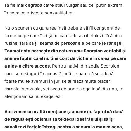
să fie mai degrabă către stilul vulgar sau cel puțin extrem
în ceea ce privește senzualitatea.
Nu o spunem cu gura rea însă trebuie să fii conștient de
farmecul pe care îl ai și pe care adesea îl etalezi fără nicio
rușine, fără să ții seama de persoanele pe care le rănești.
Tocmai asta pornește din natura unui Scorpion veritabil și
anume faptul că el nu ține cont de victime în calea pe care
a ales-o către succes
. Pentru nativii din zodia Scorpion
care sunt singuri în această lună se pare că se adună
foarte multe aventuri în jur, se aliniază multe plăceri
carnale, senzuale, vei avea de unde alege însă din nou, te
atenționăm să nu exagerezi.
Aici venim cu o altă mențiune și anume cu faptul că dacă
de regulă ești obișnuit să te dedai desfrâului și să îți
canalizezi forțele întregi pentru a savura la maxim ceva
,