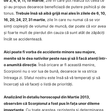
de 3, 4, 9, 11, 15 martie
, zile în care pot realiza tot ceea ce
și-au propus deoarece beneficiază de putere psihică și de
tonus.
Trebuie însă să aibă grijă mai ales în zilele de 6, 10,
16, 20, 24, 27, 31 martie
, zile în care nu numai că se vor
simți copleșiți de volumul de muncă, dar poate că vor avea
și foarte mult de pierdut din cauza că sunt atât de zăpăciți
încât se accidentează.
Aici poate fi vorba de accidente minore sau majore,
menite să le dea nativilor peste nas și să îi facă atenți într-
o anumită direcție
. Însă oricare ar fi această menire,
Scorpionii nu o vor lua de bună, deoarece le va strica
întreaga zi. Sfatul nostru este însă să vă temperați și să
încercați să vă faceți o listă de priorități.
Analizând în detaliu horoscopul din Martie 2013,
observăm că Scorpionul a fost pus în fața unor dileme
importante
. Cu toate acestea, rezistența și determinarea