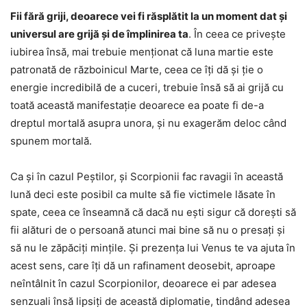
Fii fără griji, deoarece vei fi răsplătit la un moment dat și
universul are grijă și de împlinirea ta
. În ceea ce privește
iubirea însă, mai trebuie menționat că luna martie este
patronată de războinicul Marte, ceea ce îți dă și ție o
energie incredibilă de a cuceri, trebuie însă să ai grijă cu
toată această manifestație deoarece ea poate fi de-a
dreptul mortală asupra unora, și nu exagerăm deloc când
spunem mortală.
Ca și în cazul Peștilor, și Scorpionii fac ravagii în această
lună deci este posibil ca multe să fie victimele lăsate în
spate, ceea ce înseamnă că dacă nu ești sigur că dorești să
fii alături de o persoană atunci mai bine să nu o presați și
să nu le zăpăciți mințile. Și prezența lui Venus te va ajuta în
acest sens, care îți dă un rafinament deosebit, aproape
neîntâlnit în cazul Scorpionilor, deoarece ei par adesea
senzuali însă lipsiți de această diplomatie, tindând adesea