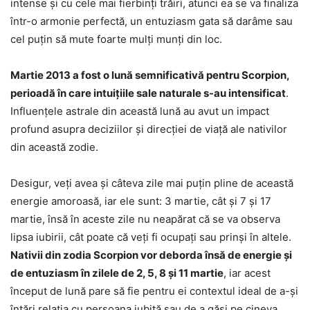
intense și cu cele mai fierbinți trăiri, atunci ea se va finaliza
într-o armonie perfectă, un entuziasm gata să darâme sau
cel puțin să mute foarte mulți munți din loc.
Martie 2013 a fost o lună semnificativă pentru Scorpion,
perioadă în care intuițiile sale naturale s-au intensificat
.
Influențele astrale din această lună au avut un impact
profund asupra deciziilor și direcției de viață ale nativilor
din această zodie.
Desigur, veți avea și câteva zile mai puțin pline de această
energie amoroasă, iar ele sunt: 3 martie, cât și 7 și 17
martie, însă în aceste zile nu neapărat că se va observa
lipsa iubirii, cât poate că veți fi ocupați sau prinși în altele.
Nativii din zodia Scorpion vor deborda însă de energie și
de entuziasm în zilele de 2, 5, 8 și 11 martie
, iar acest
început de lună pare să fie pentru ei contextul ideal de a-și
întări relația cu persoana iubită sau de a găsi pe cineva