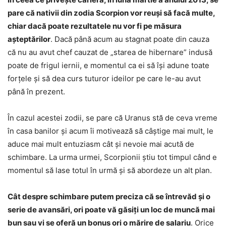
pare că nativii din zodia Scorpion vor reuși să facă multe,
chiar dacă poate rezultatele nu vor fi pe măsura
așteptărilor
. Dacă până acum au stagnat poate din cauza
că nu au avut chef cauzat de „starea de hibernare” indusă
poate de frigul iernii, e momentul ca ei să își adune toate
forțele și să dea curs tuturor ideilor pe care le-au avut
până în prezent.
În cazul acestei zodii, se pare că Uranus stă de ceva vreme
în casa banilor și acum îi motivează să câștige mai mult, le
aduce mai mult entuziasm cât și nevoie mai acută de
schimbare. La urma urmei, Scorpionii știu tot timpul când e
momentul să lase totul în urmă și să abordeze un alt plan.
Cât despre schimbare putem preciza că se întrevăd și o
serie de avansări, ori poate vă găsiți un loc de muncă mai
bun sau vi se oferă un bonus ori o mărire de salariu
. Orice