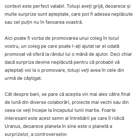
context este perfect valabil. Totuși aveți grijă, deoarece și
multe surprize sunt așteptate, care pot fi adesea neplăcute
sau cel puțin nu în favoarea voastră.
Aici poate fi vorba de promovarea unui coleg în locul
vostru, un coleg pe care poate l-ați ajutat iar el odată
promovat vă oferă la rândul lui o mână de ajutor. Deci chiar
dacă surpriza devine neplăcută pentru că probabil vă
așteptați voi la o promovare, totuși veți avea în cele din
urmă de câștigat.
Cât despre bani, se pare că aceștia vin mai ales către final
de lună din diverse colaborări, proiecte mai vechi sau din
ceea ce veți începe la începutul lunii martie. Foarte
interesant este acest semn al întrebării pe care îl ridică
Uranus, deoarece planeta în sine este o planetă a
surprizelor, a controverselor.