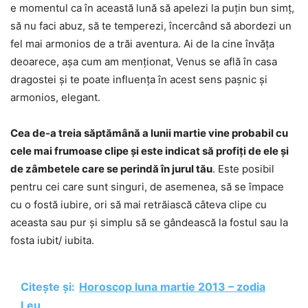
e momentul ca în această lună să apelezi la puțin bun simț,
să nu faci abuz, să te temperezi, încercând să abordezi un
fel mai armonios de a trăi aventura. Ai de la cine învăța
deoarece, așa cum am menționat, Venus se află în casa
dragostei și te poate influența în acest sens pașnic și
armonios, elegant.
Cea de-a treia săptămână a lunii martie vine probabil cu
cele mai frumoase clipe și este indicat să profiți de ele și
de zâmbetele care se perindă în jurul tău
. Este posibil
pentru cei care sunt singuri, de asemenea, să se împace
cu o fostă iubire, ori să mai retrăiască câteva clipe cu
aceasta sau pur și simplu să se gândească la fostul sau la
fosta iubit/ iubita.
Citește și:
Horoscop luna martie 2013 – zodia
Leu