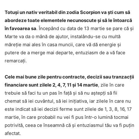
Totuși un nativ veritabil din zodia Scorpion va ști cum să
abordeze toate elementele necunoscute și să le întoarcă
în favoarea sa
. Începând cu data de 13 martie se pare că și
Marte va da o mână de ajutor, instalându-se cu multă
măreție mai ales în casa muncii, care vă dă energie și
putere de a merge mai departe, entuziasm de a vă face
remarcați.
Cele mai bune zile pentru contracte, decizii sau tranzacții
financiare sunt zilele 2, 4, 7, 11 și 14 martie
, zile în care
trebuie să faci tu un pas în față și să nu aștepți să fii
chemat să iei cuvântul, să iei inițiativa, iar zilele în care nu
este indicat să iei decizii ferme sunt zilele de 1, 3, 8, 16, 17
martie, în care probabil nu vei fi pus într-o lumină tocmai
potrivită, ceea ce înseamnă că și entuziasmul tău va fi puțin
afectat.