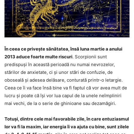
În ceea ce privește sănătatea, însă luna martie a anului
2013 aduce foarte multe riscuri
. Scorpionii sunt
predispuși în această perioadă nu numai nevrozelor,
stărilor de anxietate, ci și unor stări de confuzie, de
oboseală și adesea delăsare, conturată printr-o letargie.
Ceea ce îi va face însă bine va fi faptul că vor avea mult de
lucru și poate că își vor lua capul de la unele neîmpliniri
mai vechi, de la o serie de ghinioane sau dezamăgiri.
Totuși, dintre cele mai favorabile zile, în care entuziasmul
lor va fi la maxim, iar energia îi va ajuta cu bine, sunt zilele