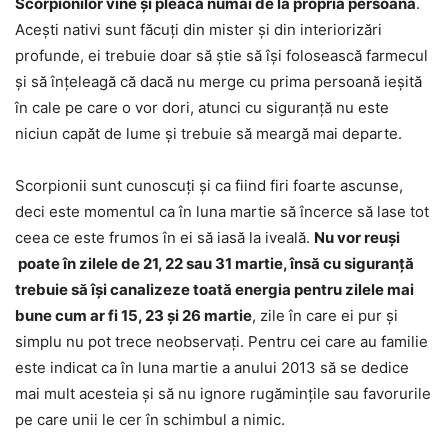
Scorpionilor vine și pleacă numai de la propria persoană
.
Acești nativi sunt făcuți din mister și din interiorizări
profunde, ei trebuie doar să știe să își folosească farmecul
și să înțeleagă că dacă nu merge cu prima persoană ieșită
în cale pe care o vor dori, atunci cu siguranță nu este
niciun capăt de lume și trebuie să meargă mai departe.
Scorpionii sunt cunoscuți și ca fiind firi foarte ascunse,
deci este momentul ca în luna martie să încerce să lase tot
ceea ce este frumos în ei să iasă la iveală.
Nu vor reuși
poate în zilele de 21, 22 sau 31 martie, însă cu siguranță
trebuie să își canalizeze toată energia pentru zilele mai
bune cum ar fi 15, 23 și 26 martie
, zile în care ei pur și
simplu nu pot trece neobservați. Pentru cei care au familie
este indicat ca în luna martie a anului 2013 să se dedice
mai mult acesteia și să nu ignore rugămințile sau favorurile
pe care unii le cer în schimbul a nimic.